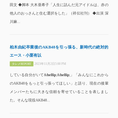
田文 ◆脚本 大木亜希子「人生に詰んだ元アイドルは、赤の
他人のおっさんと住む選択をした」（祥伝社刊） ◆出演 深
川麻...
柏木由紀卒業後のAKB48を引っ張る、新時代の絶対的
エース・小栗有以
2023年11月2日5:00 PM
タレメREPORT
hellip
hellip
している⾃分がいて&
;&
;」「みんなにこれから
のAKB48をもっと引っ張ってほしい」と語り、現在の後輩
メンバーたちに大きな信頼を寄せていることを表しまし
た。そんな現役AKB48...