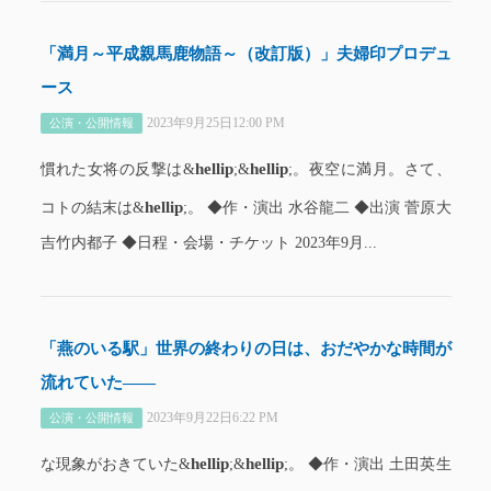
「満月～平成親馬鹿物語～（改訂版）」夫婦印プロデュ
ース
2023年9月25日12:00 PM
公演・公開情報
hellip
hellip
慣れた女将の反撃は&
;&
;。夜空に満月。さて、
hellip
コトの結末は&
;。 ◆作・演出 水谷龍二 ◆出演 菅原大
吉竹内都子 ◆日程・会場・チケット 2023年9月...
「燕のいる駅」世界の終わりの日は、おだやかな時間が
流れていた――
2023年9月22日6:22 PM
公演・公開情報
hellip
hellip
な現象がおきていた&
;&
;。 ◆作・演出 土田英生