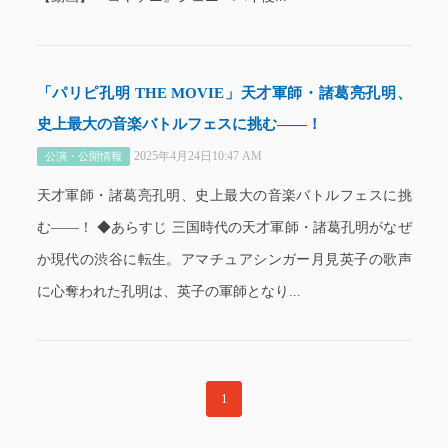
「パリピ孔明 THE MOVIE」天才軍師・諸葛亮孔明、
史上最大の音楽バトルフェスに挑む――！
2025年4月24日10:47 AM
公演・公開情報
天才軍師・諸葛亮孔明、史上最大の音楽バトルフェスに挑
む――！ ◆あらすじ 三国時代の天才軍師・諸葛孔明がなぜ
か現代の渋谷に転生。アマチュアシンガー月見英子の歌声
に心奪われた孔明は、英子の軍師となり...
1