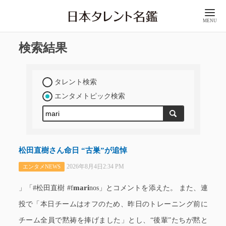
MENU
検索結果
タレント検索
エンタメトピック検索
松田直樹さん命日 “古巣”が追悼
2026年8月4日2:34 PM
エンタメNEWS
mari
」「#松田直樹 #f
nos」とコメントを添えた。 また、連
投で「本日チームはオフのため、昨日のトレーニング前に
チーム全員で黙祷を捧げました」とし、“後輩”たちが黙と