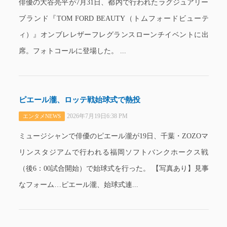
俳優の大谷亮平が7月31日、都内で行われたラグジュアリー
ブランド『TOM FORD BEAUTY（トムフォードビューテ
ィ）』オンブレレザーフレグランスローンチイベントに出
席。フォトコールに登場した。 ...
ピエール瀧、ロッテ戦始球式で熱投
2026年7月19日6:38 PM
エンタメNEWS
ミュージシャンで俳優のピエール瀧が19日、千葉・ZOZOマ
リンスタジアムで行われる福岡ソフトバンクホークス戦
（後6：00試合開始）で始球式を行った。 【写真あり】見事
なフォーム…ピエール瀧、始球式連...