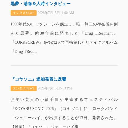
黒夢・清春＆人時インタビュー
2026年7月15日11:00 AM
エンタメNEWS
1990年代のロックシーンを疾走し、唯一無二の存在感を刻
んだ黒夢。約30年前に発表した『Drug TReatment』
『CORKSCREW』を今の2人で再構築したリテイクアルバム
『Drug TReat...
『コヤソニ』追加発表に反響
2026年7月13日5:03 PM
エンタメNEWS
お笑い芸人の小籔千豊が主宰するフェスティバル
『KOYABU SONIC 2026』（コヤソニ）に、ロックバンド
「ジェニーハイ」が出演することが13日、発表された。
【動画】『コヤソニ』ジェニーハイ復...