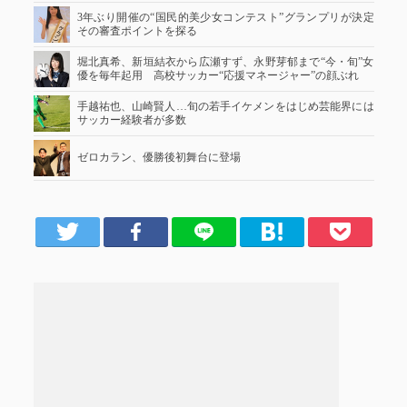
3年ぶり開催の“国民的美少女コンテスト”グランプリが決定
その審査ポイントを探る
堀北真希、新垣結衣から広瀬すず、永野芽郁まで“今・旬”女
優を毎年起用 高校サッカー“応援マネージャー”の顔ぶれ
手越祐也、山崎賢人…旬の若手イケメンをはじめ芸能界には
サッカー経験者が多数
ゼロカラン、優勝後初舞台に登場
er
Facebook
LINE
はてブ
Pocket