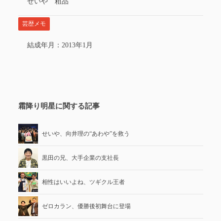
せいや 粗品
芸歴メモ
結成年月：2013年1月
霜降り明星に関する記事
せいや、向井理の“あわや”を救う
黒田の兄、大手企業の支社長
相性はいいよね、ツギクル王者
ゼロカラン、優勝後初舞台に登場