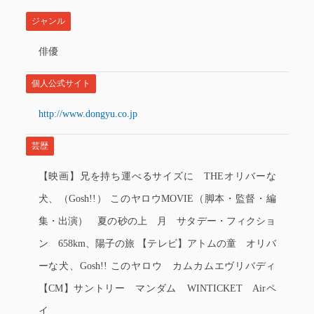
ジャンル
俳優
個人公式サイト
http://www.dongyu.co.jp
芸歴
【映画】兄を持ち運べるサイズに THEオリバーな
犬、（Gosh!!） このヤロウMOVIE（脚本・監督・編
集・出演） 夏の砂の上 月 サタデー・フィクショ
ン 658km、陽子の旅 【テレビ】アトムの童 オリバ
ーな犬、Gosh!! このヤロウ カムカムエヴリバディ
【CM】サントリー マンダム WINTICKET Airペ
イ