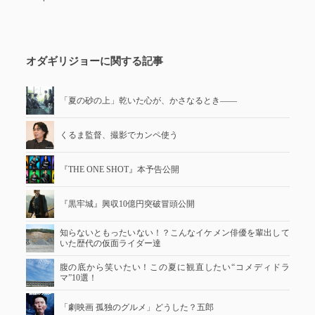
オダギリジョーに関する記事
「夏の砂の上」乾いた心が、かさなるとき――
くるま監督、撮影でカンペ使う
『THE ONE SHOT』本予告公開
『黒牢城』興収10億円突破冒頭公開
知らないともったいない！？こんなイケメン俳優を輩出して
いた歴代の仮面ライダー達
腹の底から笑いたい！この夏に観直したい“コメディドラ
マ”10選！
「劇映画 孤独のグルメ」どうした？五郎