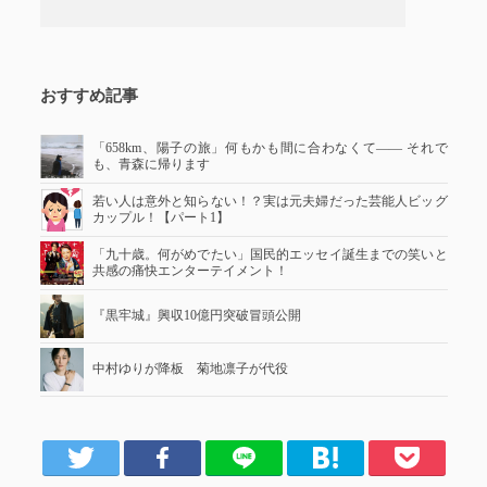
おすすめ記事
「658km、陽子の旅」何もかも間に合わなくて―― それで
も、青森に帰ります
若い人は意外と知らない！？実は元夫婦だった芸能人ビッグ
カップル！【パート1】
「九十歳。何がめでたい」国民的エッセイ誕生までの笑いと
共感の痛快エンターテイメント！
『黒牢城』興収10億円突破冒頭公開
中村ゆりが降板 菊地凛子が代役
er
Facebook
LINE
はてブ
Pocket