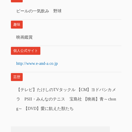
ビールの一気飲み 野球
趣味
映画鑑賞
個人公式サイト
http://www.e-and-a.co.jp
芸歴
【テレビ】たけしのTVタックル 【CM】ヨドバシカメ
ラ PSII・みんなのテニス 宝島社 【映画】青～chon
g～ 【DVD】愛に飢えた獣たち