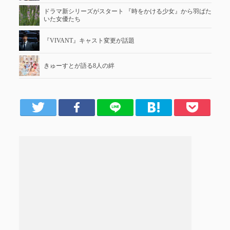
ドラマ新シリーズがスタート 『時をかける少女』から羽ばた
いた女優たち
『VIVANT』キャスト変更が話題
きゅーすとが語る8人の絆
er
Facebook
LINE
はてブ
Pocket