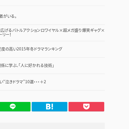
者がいる。
繰り広げるバトルアクションロワイヤル×超メガ盛り爆笑ギャグ×
ーリー！
度の高い2015年冬ドラマランキング
係に学ぶ、「人に好かれる技術」
泣きドラマ”10選・・・＋2
てブ
Pocket