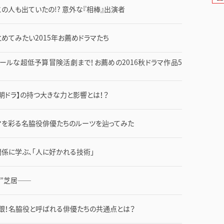
の人も出ていたの!? 意外な『相棒』出演者
めてみたい2015年お薦めドラマたち
ールな超低予算冒険活劇まで！お薦めの2016秋ドラマ作品5
朝ドラ】の持つ大きな力と影響とは！？
マを彩る名脇役俳優たちのルーツを辿ってみた
係に学ぶ、「人に好かれる技術」
文”芝居――
銀！名脇役と呼ばれる俳優たちの共通点とは？