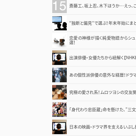
斎藤工、坂上忍、木下ほうか…えっ、こ
“独断と偏見”で選ぶ！年末年始にまと
恋愛の神様が描く純愛物語からシュ
選！
出演俳優・女優たちから紐解く【NHK
あの個性派俳優の意外な経歴！ドラ
究極の愛され系！ムロツヨシの交友関
「身代わり忠臣蔵」命を懸けた、”三
日本の映画・ドラマ界を支えるいぶし