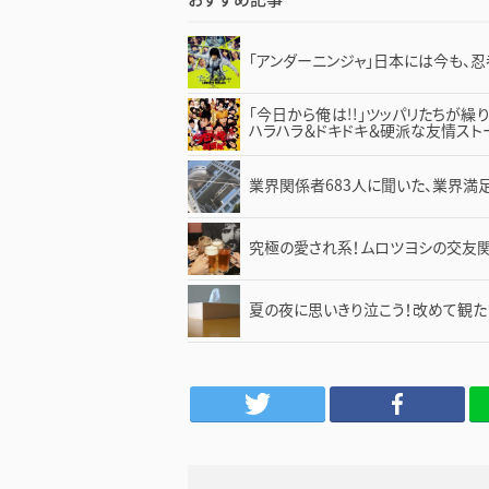
「アンダーニンジャ」日本には今も、忍
「今日から俺は!!」ツッパリたちが
ハラハラ＆ドキドキ＆硬派な友情スト
業界関係者683人に聞いた、業界満足
究極の愛され系！ムロツヨシの交友関
夏の夜に思いきり泣こう！改めて観たい“
Twitter
Facebook
LINE
は