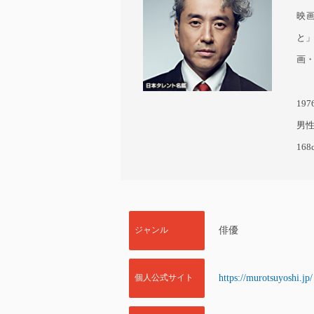
映
と」
画・
19
男
168
ジャンル
俳優
個人公式サイト
https://murotsuyoshi.jp/