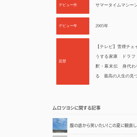
デビュー作
サマータイムマシーン
デビュー年
2005年
【テレビ】雪煙チェ
うする家康 ドラフ
芸歴
釈・幕末伝 身代わ
る 最高の人生の見つけ
ムロツヨシに関する記事
腹の底から笑いたい！この夏に観直した