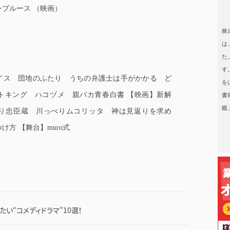
ブルース （映画）
日本タレント名鑑
株
は
た
す
イス 団地のふたり うちの弁護士は手がかかる ど
を
トキング ハコヅメ 親バカ青春白書 【映画】新解
書
鑑
り忠臣蔵 川っぺりムコリッタ 神は見返りを求め
方 【舞台】muro式
い“コメディドラマ”10選！