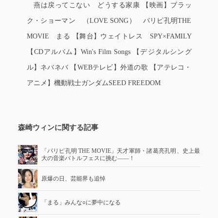
燕は戻ってこない どうする家康 【映画】ブラッ
ク・ショーマン （LOVE SONG） パリピ孔明THE
MOVIE まる 【舞台】ウェイトレス SPY×FAMILY
【CDアルバム】Win's Film Songs 【デジタルシング
ル】ネバネバ 【WEBテレビ】外道の歌 【アテレコ・
アニメ】機動戦士ガンダムSEED FREEDOM
森崎ウィンに関する記事
「パリピ孔明 THE MOVIE」天才軍師・諸葛亮孔明、史上最
大の音楽バトルフェスに挑む――！
原爆の日、芸能界も追悼
「まる」みんな○に夢中になる