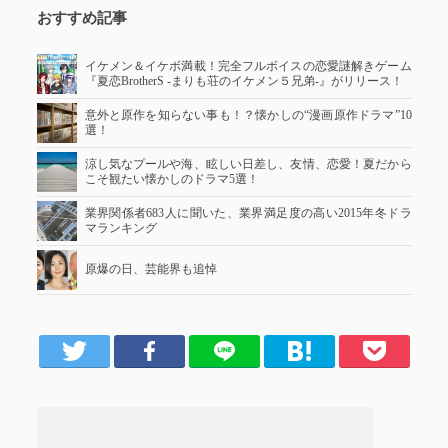
おすすめ記事
イケメン＆イケボ満載！完全フルボイスの恋愛謎解きゲーム
『夏恋BrotherS -まりも荘のイケメン５兄弟-』がリリース！
意外と原作を知らない事も！？懐かしの“漫画原作ドラマ”10
選！
涼し気なプールや海、眩しい日差し、友情、恋愛！夏だから
こそ観たい懐かしのドラマ5選！
業界関係者683人に聞いた、業界満足度の高い2015年冬ドラ
マランキング
原爆の日、芸能界も追悼
er
Facebook
LINE
はてブ
Pocket