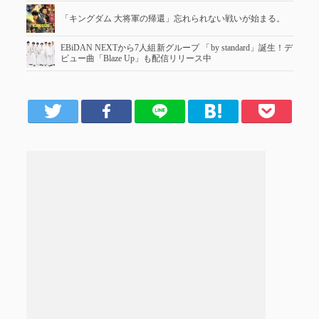
「キングダム 大将軍の帰還」忘れられない戦いが始まる。
EBiDAN NEXTから7⼈組新グループ 「by standard」誕⽣！デ
ビュー曲「Blaze Up」も配信リリース中
er
Facebook
LINE
はてブ
Pocket