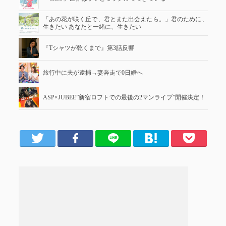
「あの花が咲く丘で、君とまた出会えたら。」君のために、
生きたい あなたと一緒に、生きたい
『Tシャツが乾くまで』第3話反響
旅行中に夫が逮捕→妻奔走で0日婚へ
ASP×JUBEE”新宿ロフトでの最後の2マンライブ”開催決定！
er
Facebook
LINE
はてブ
Pocket