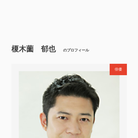
榎木薗 郁也
のプロフィール
俳優