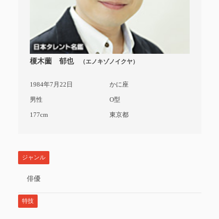
榎木薗 郁也
（エノキゾノイクヤ）
1984年7月22日
かに座
男性
O型
177cm
東京都
ジャンル
俳優
特技