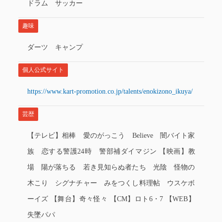
ドラム サッカー
趣味
ダーツ キャンプ
個人公式サイト
https://www.kart-promotion.co.jp/talents/enokizono_ikuya/
芸歴
【テレビ】相棒 愛のがっこう Believe 闇バイト家
族 恋する警護24時 警部補ダイマジン 【映画】教
場 陽が落ちる 若き見知らぬ者たち 光陰 怪物の
木こり シグナチャー みをつくし料理帖 ウスケボ
ーイズ 【舞台】奇々怪々 【CM】ロト6・7 【WEB】
失墜パパ