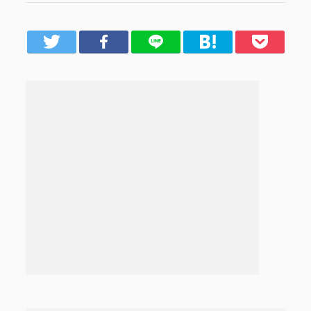
er
Facebook
LINE
はてブ
Pocket