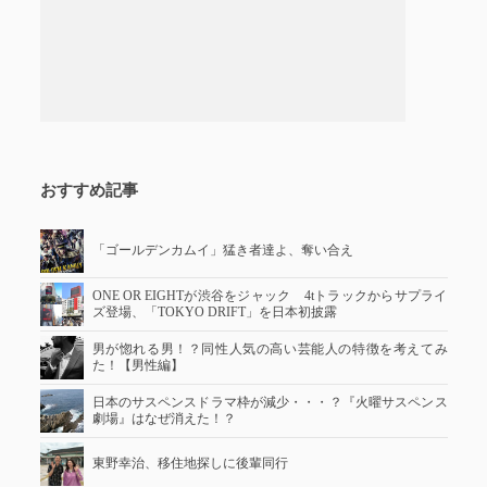
おすすめ記事
「ゴールデンカムイ」猛き者達よ、奪い合え
ONE OR EIGHTが渋谷をジャック 4tトラックからサプライ
ズ登場、「TOKYO DRIFT」を日本初披露
男が惚れる男！？同性人気の高い芸能人の特徴を考えてみ
た！【男性編】
日本のサスペンスドラマ枠が減少・・・？『火曜サスペンス
劇場』はなぜ消えた！？
東野幸治、移住地探しに後輩同行