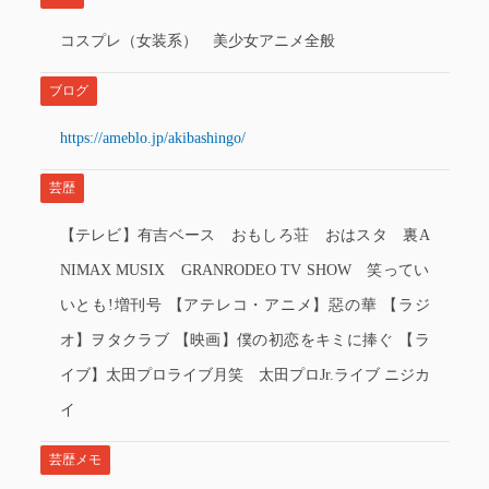
コスプレ（女装系） 美少女アニメ全般
ブログ
https://ameblo.jp/akibashingo/
芸歴
【テレビ】有吉ベース おもしろ荘 おはスタ 裏A
NIMAX MUSIX GRANRODEO TV SHOW 笑ってい
いとも!増刊号 【アテレコ・アニメ】惡の華 【ラジ
オ】ヲタクラブ 【映画】僕の初恋をキミに捧ぐ 【ラ
イブ】太田プロライブ月笑 太田プロJr.ライブ ニジカ
イ
芸歴メモ