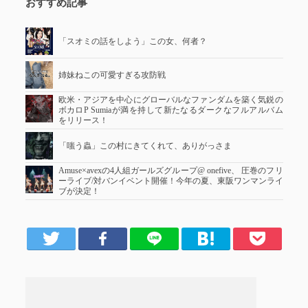
おすすめ記事
「スオミの話をしよう」この女、何者？
姉妹ねこの可愛すぎる攻防戦
欧米・アジアを中心にグローバルなファンダムを築く気鋭の
ボカロP Sumiaが満を持して新たなるダークなフルアルバム
をリリース！
「嗤う蟲」この村にきてくれて、ありがっさま
Amuse×avexの4人組ガールズグループ@ onefive、 圧巻のフリ
ーライブ/対バンイベント開催！今年の夏、東阪ワンマンライ
ブが決定！
er
Facebook
LINE
はてブ
Pocket