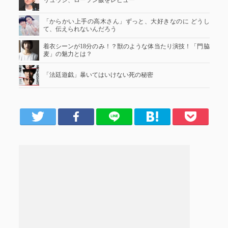
リュウジ、ローソン飯をレビュー
「からかい上手の高木さん」ずっと、大好きなのに どうし
て、伝えられないんだろう
着衣シーンが18分のみ！？獣のような体当たり演技！「門脇
麦」の魅力とは？
「法廷遊戯」暴いてはいけない死の秘密
er
Facebook
LINE
はてブ
Pocket