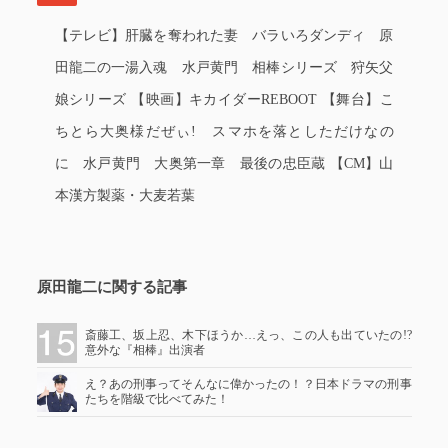
【テレビ】肝臓を奪われた妻 バラいろダンディ 原
田龍二の一湯入魂 水戸黄門 相棒シリーズ 狩矢父
娘シリーズ 【映画】キカイダーREBOOT 【舞台】こ
ちとら大奥様だぜぃ! スマホを落としただけなの
に 水戸黄門 大奥第一章 最後の忠臣蔵 【CM】山
本漢方製薬・大麦若葉
原田龍二に関する記事
斎藤工、坂上忍、木下ほうか…えっ、この人も出ていたの!?
意外な『相棒』出演者
え？あの刑事ってそんなに偉かったの！？日本ドラマの刑事
たちを階級で比べてみた！