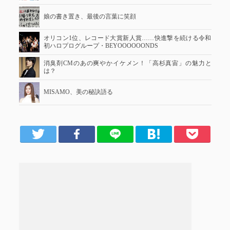
娘の書き置き、最後の言葉に笑顔
オリコン1位、レコード大賞新人賞……快進撃を続ける令和
初ハロプログループ・BEYOOOOOONDS
消臭剤CMのあの爽やかイケメン！「高杉真宙」の魅力と
は？
MISAMO、美の秘訣語る
er
Facebook
LINE
はてブ
Pocket