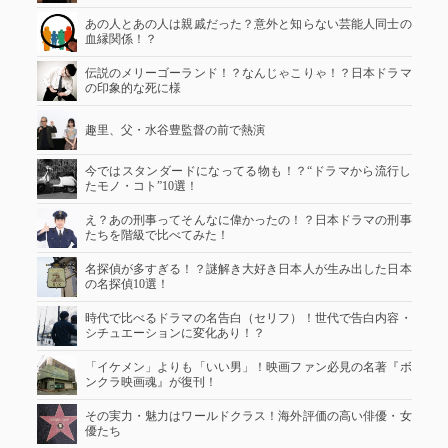
あの人とあの人は親戚だった？意外と知らない芸能人同士の
血縁関係！？
伝説のメリーゴーランド！？なんじゃこりゃ！？日本ドラマ
の印象的な死に様
趣里、父・水谷豊監督の前で熱演
今ではスタンダードになってる物も！？“ドラマから流行し
たモノ・コト”10選！
え？あの刑事ってそんなに偉かったの！？日本ドラマの刑事
たちを階級で比べてみた！
名探偵が多すぎる！？謎解き大好き日本人が生み出した日本
の名探偵10選！
時代で比べるドラマの名告白（セリフ）！世代で告白内容・
シチュエーションに変化あり！？
「イケメン」よりも「いい男」！映画ファン必見の名著『ボ
ンクラ映画魂』が復刊！
その実力・魅力はワールドクラス！海外評価の高い俳優・女
優たち