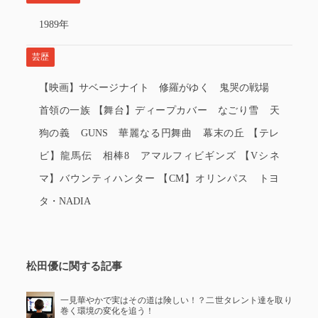
1989年
芸歴
【映画】サベージナイト 修羅がゆく 鬼哭の戦場
首領の一族 【舞台】ディープカバー なごり雪 天
狗の義 GUNS 華麗なる円舞曲 幕末の丘 【テレ
ビ】龍馬伝 相棒8 アマルフィビギンズ 【Vシネ
マ】バウンティハンター 【CM】オリンパス トヨ
タ・NADIA
松田優に関する記事
一見華やかで実はその道は険しい！？二世タレント達を取り
巻く環境の変化を追う！