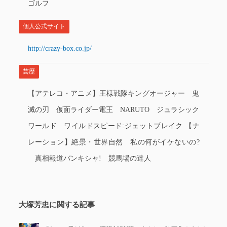
ゴルフ
個人公式サイト
http://crazy-box.co.jp/
芸歴
【アテレコ・アニメ】王様戦隊キングオージャー 鬼
滅の刃 仮面ライダー電王 NARUTO ジュラシック
ワールド ワイルドスピード:ジェットブレイク 【ナ
レーション】絶景・世界自然 私の何がイケないの?
真相報道バンキシャ! 競馬場の達人
大塚芳忠に関する記事