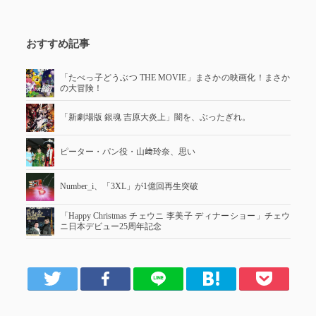
おすすめ記事
「たべっ子どうぶつ THE MOVIE」まさかの映画化！まさか
の大冒険！
「新劇場版 銀魂 吉原大炎上」闇を、ぶったぎれ。
ピーター・パン役・山﨑玲奈、思い
Number_i、「3XL」が1億回再生突破
「Happy Christmas チェウニ 李美子 ディナーショー」チェウ
ニ日本デビュー25周年記念
er
Facebook
LINE
はてブ
Pocket