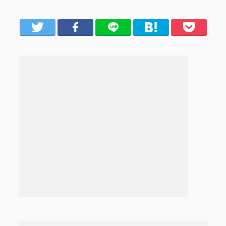
er
Facebook
LINE
はてブ
Pocket