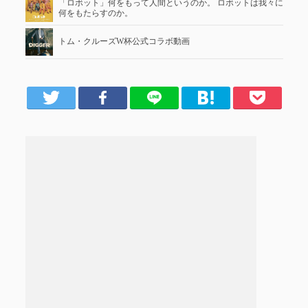
「ロボット」何をもって人間というのか。 ロボットは我々に
何をもたらすのか。
トム・クルーズW杯公式コラボ動画
er
Facebook
LINE
はてブ
Pocket