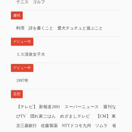
テニス ゴルフ
趣味
料理 詩を書くこと 愛犬チュチュと遊ぶこと
デビュー作
ミス清泉女子大
デビュー年
1997年
芸歴
【テレビ】 新報道2001 スーパーニュース 週刊な
びTV 隠れ家ごはん めざましテレビ 【CM】 東
京三菱銀行 佐藤製薬 NTTドコモ九州 ツムラ 省