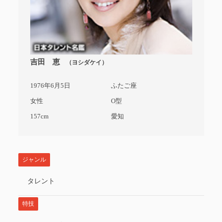
吉田 恵
（ヨシダケイ）
1976年6月5日
ふたご座
女性
O型
157cm
愛知
ジャンル
タレント
特技