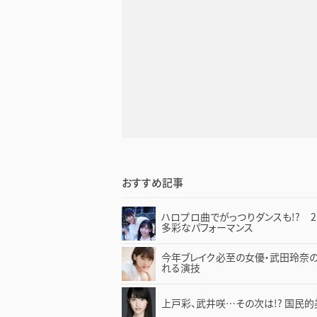
おすすめ記事
ハロプロ曲でがっつりダンスも!? 2人組
多彩なパフォーマンス
今年ブレイク必至の女優・武田玲奈
れる演技
上戸彩、武井咲…その次は!? 国民