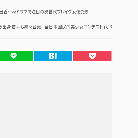
明日香…秋ドラマで注目の次世代ブレイク女優たち
め出身若手も続々台頭 「全日本国民的美少女コンテスト」が3
てブ
Pocket