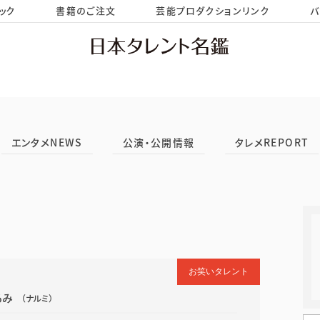
ック
書籍のご注文
芸能プロダクションリンク
バ
HOME
お問い合わせ
エンタメNEWS
公演・公開情報
タレメREPORT
お笑いタレント
るみ
（ナルミ）