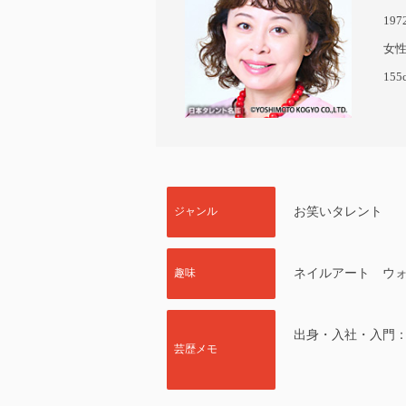
19
女
155
ジャンル
お笑いタレント
趣味
ネイルアート ウ
出身・入社・入門：1
芸歴メモ