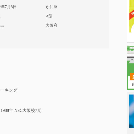
72年7月8日
かに座
性
A型
cm
大阪府
ォーキング
988年 NSC大阪校7期
日本タレント