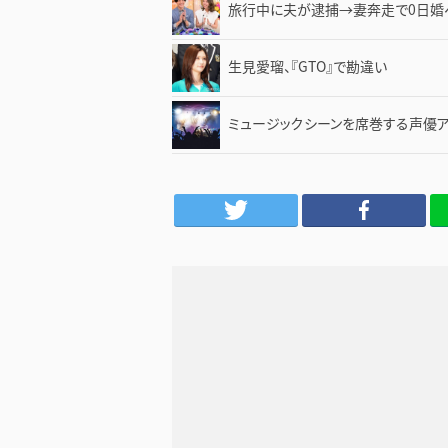
旅行中に夫が逮捕→妻奔走で0日婚
生見愛瑠、『GTO』で勘違い
ミュージックシーンを席巻する声優アー
Twitter
Facebook
LINE
は