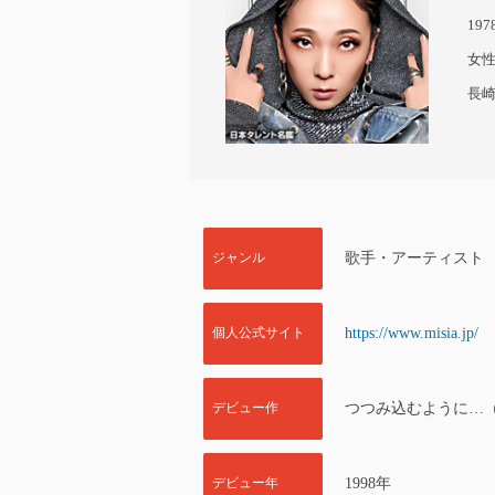
19
女
長
ジャンル
歌手・アーティスト
個人公式サイト
https://www.misia.jp/
デビュー作
つつみ込むように…
デビュー年
1998年