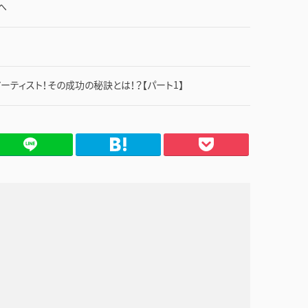
へ
ティスト！その成功の秘訣とは！？【パート1】
てブ
Pocket