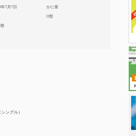
78年7月7日
かに座
性
O型
崎県
（シングル）
日本タレント