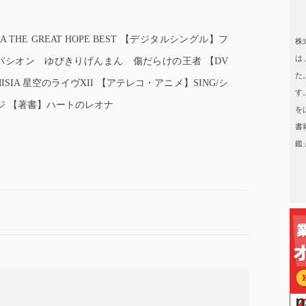
日本タレント名鑑
 THE GREAT HOPE BEST 【デジタルシングル】フ
株
は
パシオン ゆびきりげんまん 傷だらけの王者 【DV
た
sary MISIA 星空のライヴXII 【アテレコ・アニメ】SING/シ
す
ジ 【著書】ハートのレオナ
を
書
鑑