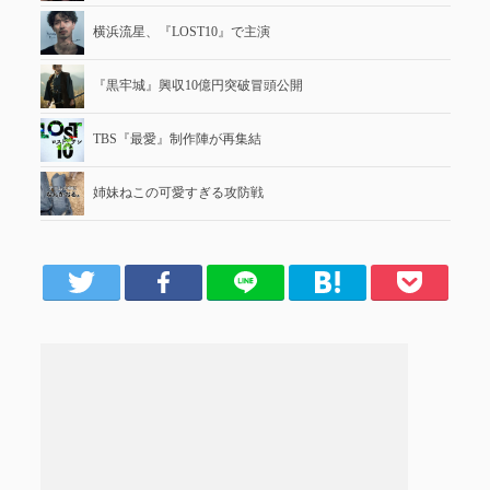
横浜流星、『LOST10』で主演
『黒牢城』興収10億円突破冒頭公開
TBS『最愛』制作陣が再集結
姉妹ねこの可愛すぎる攻防戦
er
Facebook
LINE
はてブ
Pocket