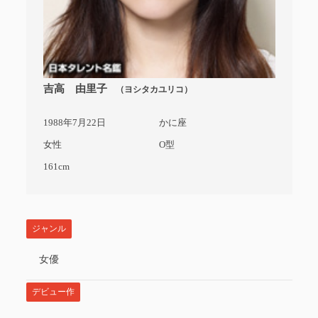
吉高 由里子
（ヨシタカユリコ）
1988年7月22日
かに座
女性
O型
161cm
ジャンル
女優
デビュー作