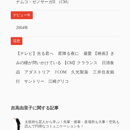
ナムコ・ゼノサーガII （CM）
デビュー年
2004年
芸歴
【テレビ】光る君へ 星降る夜に 最愛 【映画】き
みの瞳が問いかけている 【CM】クラランス 日清食
品 アダストリア J:COM 久光製薬 三井住友銀
行 サントリー 江崎グリコ
吉高由里子に関する記事
太鼓持ち芸人から学ぶ！先輩・後輩・居場所も大事！空気も
読んで円滑なコミュニケーションを！