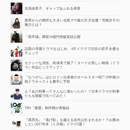
吉高由里子、ギャップあふれる表情
業界からの期待も大きい北島マヤ級の天才女優！芳根京子の
魅力とは？
『黒牢城』興収10億円突破冒頭公開
話題の学園ドラマをはじめ、4月ドラマで注目の若手女優を
チェック
セクシーな演技、肉体美で魅了！ヌードが美しい映画（ドラ
マ）作品ピックアップ！
『なつぞら』はヒロイン出身者のオールスター戦!? 10年後の
朝ドラキャストも勝手に予想
え？あの刑事ってそんなに偉かったの！？日本ドラマの刑事
たちを階級で比べてみた！
TBS『最愛』制作陣が再集結
『真田丸』『逃げ恥』を越える名作は生まれるか！？お薦め
したい2017年冬（１月期）ドラマ5選！