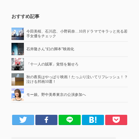
おすすめ記事
今田美桜、石川恋、小野莉奈…10月ドラマでキラッと光る若
手女優をチェック
石井隆さん“幻の脚本”映画化
「十一人の賊軍」覚悟を魅せろ
秋の夜長はやっぱり映画！たっぷり泣いてリフレッシュ！？
泣ける邦画10選！
モー娘。野中美希東京の公演参加へ
er
Facebook
LINE
はてブ
Pocket