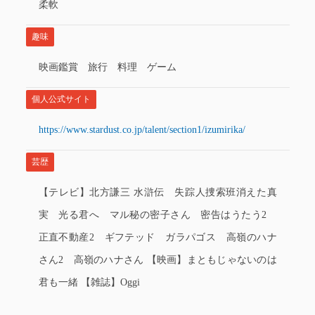
柔軟
趣味
映画鑑賞 旅行 料理 ゲーム
個人公式サイト
https://www.stardust.co.jp/talent/section1/izumirika/
芸歴
【テレビ】北方謙三 水滸伝 失踪人捜索班消えた真
実 光る君へ マル秘の密子さん 密告はうたう2
正直不動産2 ギフテッド ガラパゴス 高嶺のハナ
さん2 高嶺のハナさん 【映画】まともじゃないのは
君も一緒 【雑誌】Oggi