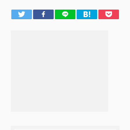
er
Facebook
LINE
はてブ
Pocket