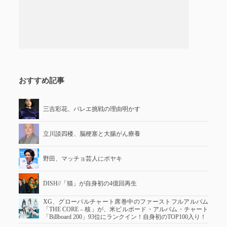
おすすめ記事
三吉彩花、バレエ挑戦の理由明かす
立川談四楼、脳梗塞と大腸がん療養
野田、マッチョ芸人にボヤキ
DISH//「猫」が自身初の4億回再生
XG、グローバルチャート席巻中のファーストフルアルバム
「THE CORE – 核」が、米ビルボード・アルバム・チャート
「Billboard 200」93位にランクイン！自身初のTOP100入り！