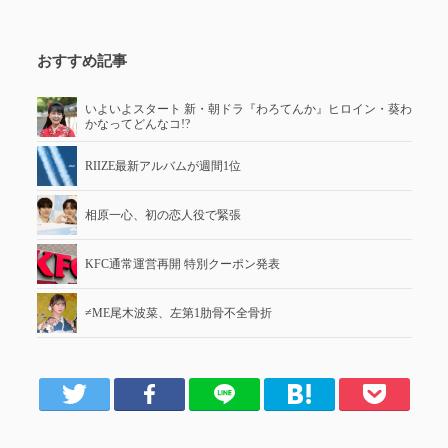
おすすめ記事
いよいよスタート 新・朝ドラ『わろてんか』ヒロイン・葵わ
かなってどんなコ!?
RIIZE最新アルバムが週間1位
相原一心、初の恋人役で緊張
KFC通常運営再開 特別クーポン発表
≠ME尾木波菜、左第1肋骨不全骨折
er
Facebook
LINE
はてブ
Pocket