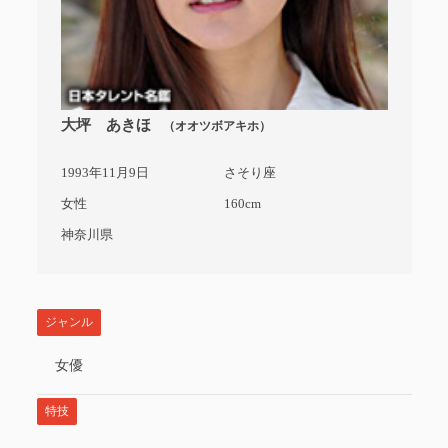
大坪 あきほ
（オオツボアキホ）
1993年11月9日
さそり座
女性
160cm
神奈川県
ジャンル
女優
特技