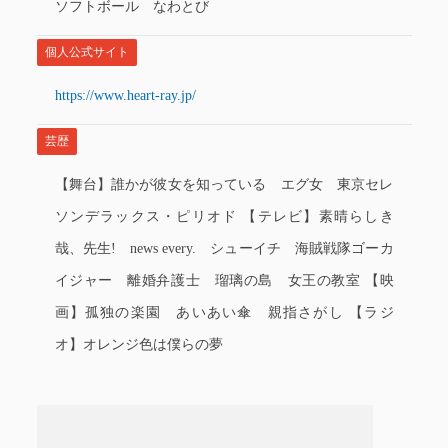
ソフトボール なわとび
個人公式サイト
https://www.heart-ray.jp/
芸歴
【舞台】誰かが彼女を知っている エグ女 東京セレ
ソンデラックス・ピリオド 【テレビ】素晴らしき
哉、先生! news every. シューイチ 海賊戦隊ゴーカ
イジャー 離婚弁護士 瑠璃の島 女王の教室 【映
画】孤独の楽園 あいあい傘 親指さがし 【ラジ
オ】オレンジ色は僕らの夢