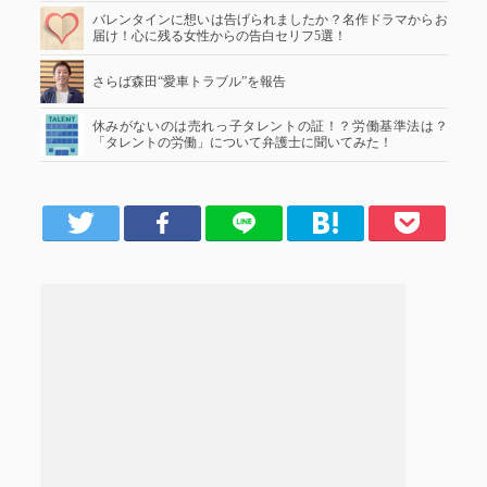
バレンタインに想いは告げられましたか？名作ドラマからお
届け！心に残る女性からの告白セリフ5選！
さらば森田“愛車トラブル”を報告
休みがないのは売れっ子タレントの証！？労働基準法は？
「タレントの労働」について弁護士に聞いてみた！
er
Facebook
LINE
はてブ
Pocket