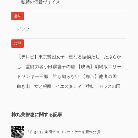
独特の低音ヴォイス
趣味
ピアノ
芸歴
【テレビ】東京貧困女子 聖なる怪物たち たぶらか
し 霊能力者小田霧響子の嘘 【映画】劇場版エリー
トヤンキー三郎 誰も知らない 【舞台】他者の国
白き山 女と報酬 イエスタディ 往転 ガラスの国
柿丸美智恵に関する記事
「白き山」劇団チョコレートケーキ新作公演