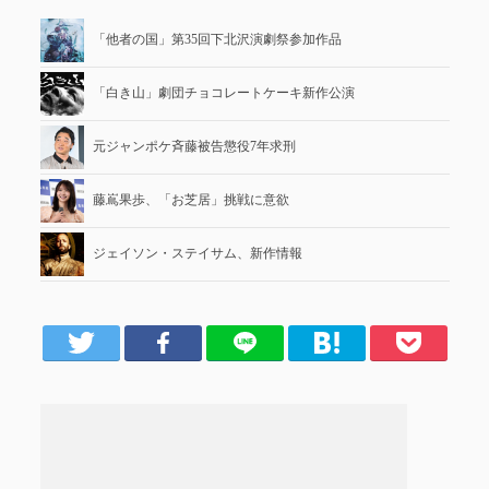
「他者の国」第35回下北沢演劇祭参加作品
「白き山」劇団チョコレートケーキ新作公演
元ジャンポケ斉藤被告懲役7年求刑
藤嶌果歩、「お芝居」挑戦に意欲
ジェイソン・ステイサム、新作情報
er
Facebook
LINE
はてブ
Pocket