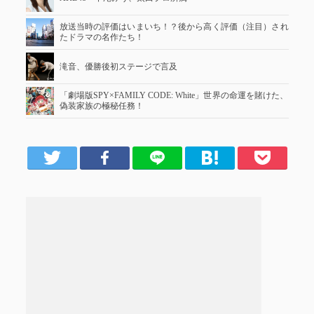
放送当時の評価はいまいち！？後から高く評価（注目）され
たドラマの名作たち！
滝音、優勝後初ステージで言及
「劇場版SPY×FAMILY CODE: White」世界の命運を賭けた、
偽装家族の極秘任務！
er
Facebook
LINE
はてブ
Pocket