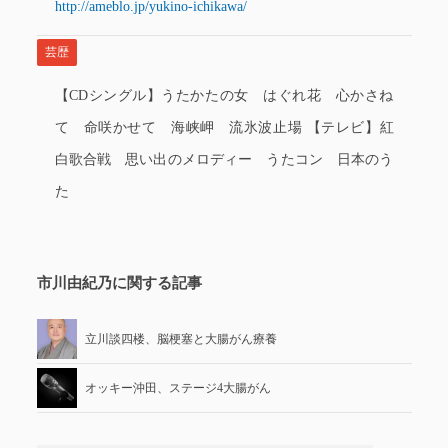
http://ameblo.jp/yukino-ichikawa/
芸歴
【CDシングル】うたかたの女 はぐれ花 心かさね
て 命咲かせて 海峡岬 流氷波止場 【テレビ】紅
白歌合戦 思い出のメロディー うたコン 日本のう
た
市川由紀乃に関する記事
立川談四楼、脳梗塞と大腸がん療養
オッキー沖田、ステージ4大腸がん