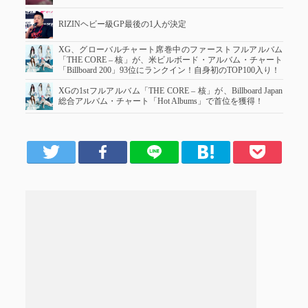
RIZINヘビー級GP最後の1人が決定
XG、グローバルチャート席巻中のファーストフルアルバム
「THE CORE – 核」が、米ビルボード・アルバム・チャート
「Billboard 200」93位にランクイン！自身初のTOP100入り！
XGの1stフルアルバム「THE CORE – 核」が、Billboard Japan
総合アルバム・チャート「Hot Albums」で首位を獲得！
er
Facebook
LINE
はてブ
Pocket