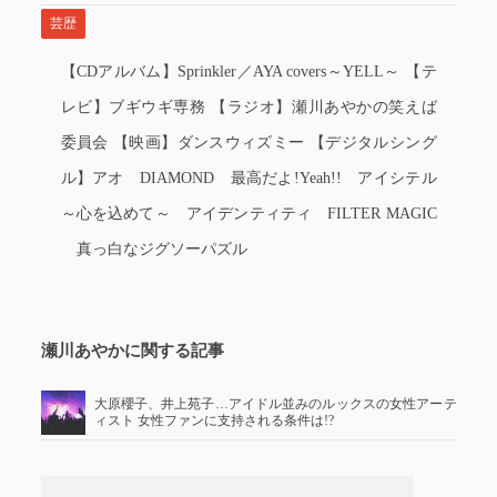
芸歴
【CDアルバム】Sprinkler／AYA covers～YELL～ 【テ
レビ】ブギウギ専務 【ラジオ】瀬川あやかの笑えば
委員会 【映画】ダンスウィズミー 【デジタルシング
ル】アオ DIAMOND 最高だよ!Yeah!! アイシテル
～心を込めて～ アイデンティティ FILTER MAGIC
真っ白なジグソーパズル
瀬川あやかに関する記事
大原櫻子、井上苑子…アイドル並みのルックスの女性アーテ
ィスト 女性ファンに支持される条件は!?