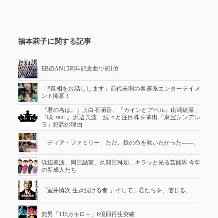
福本莉子に関する記事
EBiDAN15周年記念曲で初1位
「#真相をお話しします」前代未聞の暴露系エンターテイメ
ント開幕！
『君の名は。』上白石萌音、『カインとアベル』山崎紘菜、
『咲-saki-』浜辺美波…続々と注目株を輩出「東宝シンデレ
ラ」好調の理由
「ディア・ファミリー」ただ、娘の命を救いたかった――。
浜辺美波、岡田結実、久間田琳加…キラッと光る芸能界 今年
の新成人たち
「室井慎次-生き続ける者-」そして、君たちを、信じる。
髭男「115万キロ～」6億回再生突破