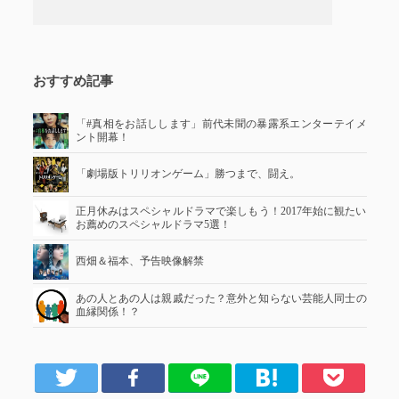
おすすめ記事
「#真相をお話しします」前代未聞の暴露系エンターテイメ
ント開幕！
「劇場版トリリオンゲーム」勝つまで、闘え。
正月休みはスペシャルドラマで楽しもう！2017年始に観たい
お薦めのスペシャルドラマ5選！
西畑＆福本、予告映像解禁
あの人とあの人は親戚だった？意外と知らない芸能人同士の
血縁関係！？
er
Facebook
LINE
はてブ
Pocket