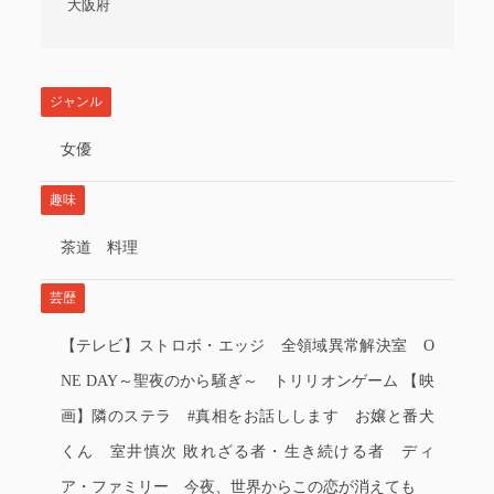
大阪府
ジャンル
女優
趣味
茶道 料理
芸歴
【テレビ】ストロボ・エッジ 全領域異常解決室 O
NE DAY～聖夜のから騒ぎ～ トリリオンゲーム 【映
画】隣のステラ #真相をお話しします お嬢と番犬
くん 室井慎次 敗れざる者・生き続ける者 ディ
ア・ファミリー 今夜、世界からこの恋が消えても