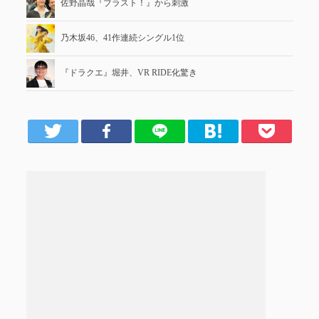
佐野晶哉『ブラスト！』から刺激
乃木坂46、41作連続シングル1位
『ドラクエ』堀井、VR RIDE化驚き
er
Facebook
LINE
はてブ
Pocket