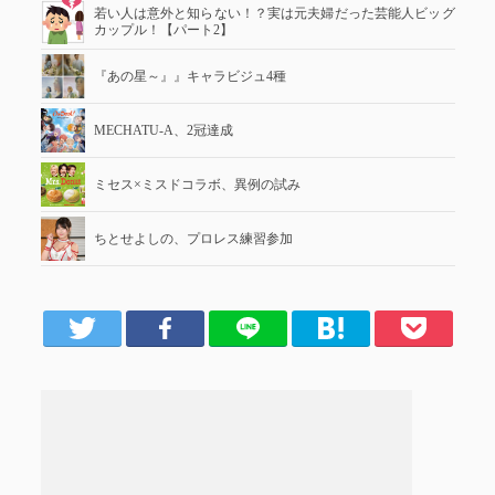
若い人は意外と知らない！？実は元夫婦だった芸能人ビッグ
カップル！【パート2】
『あの星～』』キャラビジュ4種
MECHATU-A、2冠達成
ミセス×ミスドコラボ、異例の試み
ちとせよしの、プロレス練習参加
er
Facebook
LINE
はてブ
Pocket