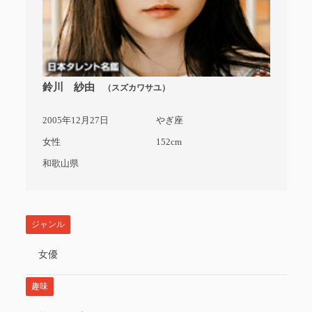
鈴川 紗由
（スズカワサユ）
2005年12月27日
やぎ座
女性
152cm
和歌山県
ジャンル
女優
趣味