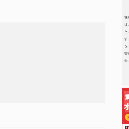
日本タレント名鑑
株
は
た
す
を
書
鑑