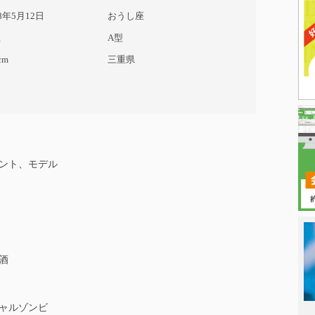
98年5月12日
おうし座
性
A型
cm
三重県
ント、モデル
酒
日本タレント
ャルゾンビ