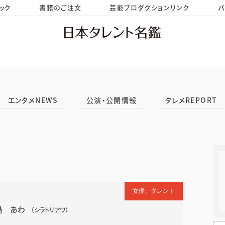
ック
書籍のご注文
芸能プロダクションリンク
バ
HOME
お問い合わせ
エンタメNEWS
公演・公開情報
タレメREPORT
女優、タレント
鳥 あわ
（シラトリアワ）