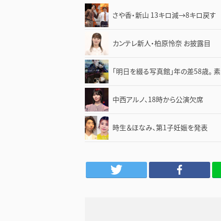
さや香・新山 13キロ減→8キロ戻す
カンテレ新人・柏原怜奈 お披露目
「明日を綴る写真館」年の差58歳。
中西アルノ、18時から公演欠席
時生＆ほなみ、第1子妊娠を発表
Twitter
Facebook
LINE
は