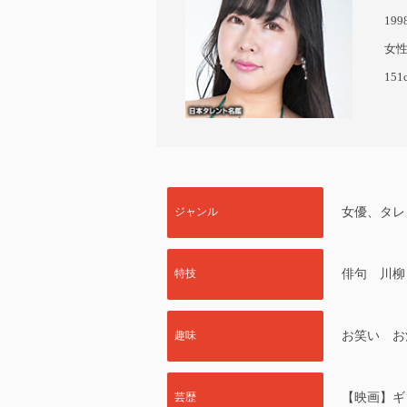
19
女
151
ジャンル
女優、タレ
特技
俳句 川柳
趣味
お笑い お
芸歴
【映画】ギ