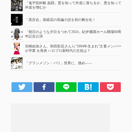
「鬼平犯科帳 血闘」悪を知って外道に落ちるか、悪を知って
外道を憎むか
「黒百合」泉鏡花の長編小説を初の舞台化！
「朝日のような夕日をつれて2024」紀伊國屋ホール開場60周
年記念公演
宮崎由加さん、和田彩花さんら“1994年生まれ”主要メンバー
が卒業 を発表 ハロプロ新時代の主役は？
「グランメゾン・パリ」世界に、挑め――
er
Facebook
LINE
はてブ
Pocket