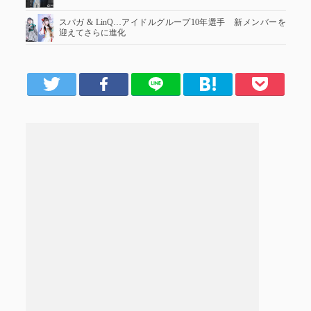
スパガ & LinQ…アイドルグループ10年選手 新メンバーを
迎えてさらに進化
er
Facebook
LINE
はてブ
Pocket