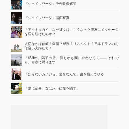
『シャドウワーク』予告映像解禁
『シャドウワーク』場面写真
「アイミタガイ」なぜ彼女は、亡くなった親友にメッセージ
を送り続けたのか？
大切なのは信頼？愛情？感謝？リスペクト？日本ドラマのお
似合い夫婦たち！
「658km、陽子の旅」何もかも間に合わなくて―― それで
も、青森に帰ります
「知らないカノジョ」運命なんて、書き換えてやる
「愛に乱暴」女は床下に愛を隠す。