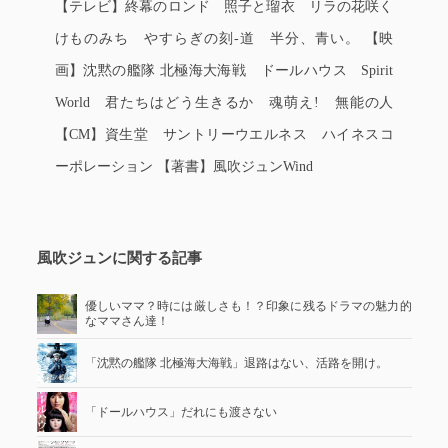
【テレビ】終幕のロンド 照子と瑠衣 リラの花咲く
けものみち やすらぎの刻-道 半分、青い。 【映
画】沈黙の艦隊 北極海大海戦 ドールハウス Spirit
World 君たちはどう生きるか 魂萌え! 無能の人
【CM】資生堂 サントリーウエルネス ハイネスコ
ーポレーション 【著書】風吹ジュンWind
風吹ジュンに関する記事
優しいママ？時には厳しさも！？印象に残るドラマの魅力的
なママさん達！
「沈黙の艦隊 北極海大海戦」退路はない、活路を開け。
「ドールハウス」だれにも渡さない