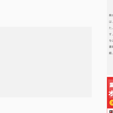
日本タレント名鑑
株
は
た
す
を
書
鑑