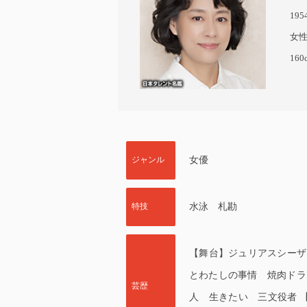
19
女
160
ジャンル
女優
特技
水泳 札勘
【舞台】ジュリアスシーザ
とわたしの事情 焼肉ドラ
芸歴
人 生きたい 三文役者 