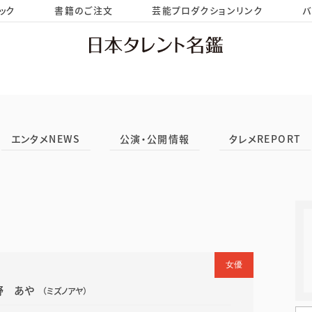
ック
書籍のご注文
芸能プロダクションリンク
バ
HOME
お問い合わせ
エンタメNEWS
公演・公開情報
タレメREPORT
女優
野 あや
（ミズノアヤ）