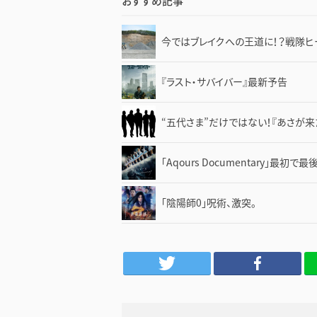
おすすめ記事
今ではブレイクへの王道に！？戦隊
『ラスト・サバイバー』最新予告
“五代さま”だけではない！『あさが来
「Aqours Documentary」最初
「陰陽師0」呪術、激突。
Twitter
Facebook
LINE
は