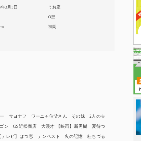
54年3月5日
うお座
性
O型
cm
福岡
ー サヨナフ ワーニャ伯父さん その妹 2人の夫
日本タレント
ゴン GS近松商店 大漫才 【映画】新男樹 夏待つ
【テレビ】はつ恋 テンペスト 火の記憶 桂ちづる