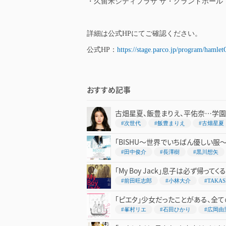
・久留米シティプラザ ザ・グランドホール
詳細は公式HPにてご確認ください。
公式HP：
https://stage.parco.jp/program/hamlet
おすすめ記事
古畑星夏、飯豊まりえ、平佑奈…学園
#次世代
#飯豊まりえ
#古畑星夏
「BISHU～世界でいちばん優しい服
#田中俊介
#長澤樹
#黒川想矢
「My Boy Jack」息子は必ず帰って
#前田旺志郎
#小林大介
#TAKAS
「ピエタ」少女だったことがある、全
#峯村リエ
#石田ひかり
#広岡由