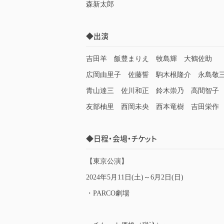
森新太郎
◆出演
吉田羊 飯豊まりえ 牧島輝 大鶴佐助
広岡由里子 佐藤誓 駒木根隆介 永島敬
青山達三 佐川和正 鈴木崇乃 高間智子
友部柚里 西岡未央 西本竜樹 吉田栄作
◆日程・会場・チケット
【東京公演】
2024年5月11日(土)～6月2日(日)
・PARCO劇場