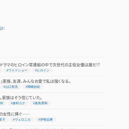
Q1/
ドラマのヒロイン常連組の中で次世代の主役女優は誰だ!?
#ワイドショー
#ヒロイン
～」家族、友達、みんなお愛で私は強くなる。
#山口智充
#岡崎紗絵
くる。家族はそう信じていた。
HI
#倉科カナ
#眞島秀和
ての女性に捧ぐ――
里子
#ヴェロニカ
#伊勢志摩