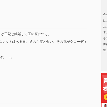
日本タレント名鑑
株
は
た
す
スが王妃と結婚して王の座につく。
を
ムレットはある日、父の亡霊と会い、その死がクローディ
書
鑑
った……。