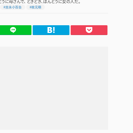
とうに母さんで、 ときどき、ほんとうに女の人だ。
#吉永小百合
#枝元萌
てブ
Pocket