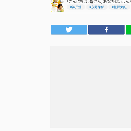
「こんにちは、母さん」あなたは、ほん
#神戸浩
#永野芽郁
#松野太紀
Twitter
Facebook
LINE
は