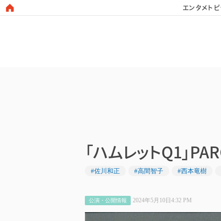
エンタメトピ
日本タレント名鑑
「ハムレットQ1」P
#佐川和正
#高間智子
#西本竜樹
2024年5月10日4:32 PM
公演・公開情報