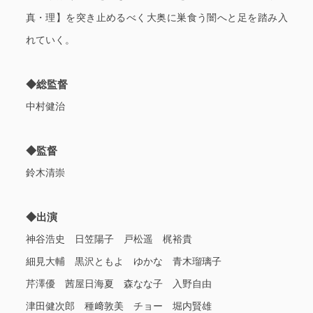
真・理】を突き止めるべく大奥に巣食う闇へと足を踏み入
れていく。
◆総監督
中村健治
◆監督
鈴木清崇
◆出演
神谷浩史 日笠陽子 戸松遥 梶裕貴
細見大輔 黒沢ともよ ゆかな 青木瑠璃子
芹澤優 茜屋日海夏 森なな子 入野自由
津田健次郎 種﨑敦美 チョー 堀内賢雄