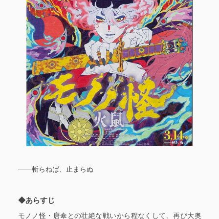
――斬らねば、止まらぬ
◆あらすじ
モノノ怪・唐傘との壮絶な戦いから程なくして、再び大奥