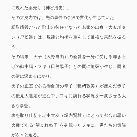
に現れた薬売り（神谷浩史）。
その大奥内では、先の事件の余波で変化が生じていた。
総取締役だった歌山の後任となった名家の出身・大友ボタ
ン（戸松遥）は、規律と均衡を重んじて厳格な采配を振る
う。
その結果、天子（入野自由）の寵愛を一身に受ける叩き上
げの御中臈・フキ（日笠陽子）との間に亀裂が生じ、両者
の溝は深まるばかり。
天子の正室である御台所の幸子（種﨑敦美）が産んだ赤子
の後見人選定が進む中、フキに訪れる状況を一変させる大
きな事態。
表を取り仕切る老中大友（堀内賢雄）にとって都合の悪い
火種である“望まれぬ子”を身籠ったフキに、男たちの策謀
が次々と迫る。