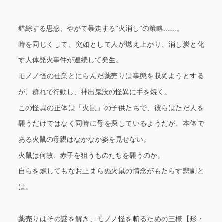
錯綜する思惑、やがて暴走する“火消し”の策略……。
時を同じくして、突如として人が燃え上がり、消し炭と化
す人体発火事件が連続して発生。
モノノ怪の仕業とにらんだ薬売りは事態を収めようとする
が、群れで行動し、神出鬼没の怪異に手を焼く。
この怪異の正体は「火鼠」の子供たちで、彼らはただ人を
襲うだけではなく同時に母を探しているようだが、本体で
ある火鼠の母親はなかなか姿を見せない。
火鼠は何故、赤子を狙うものたちを襲うのか。
自らを燃してもなお止まらぬ火鼠の情念がもたらす悲劇と
は。
薬売りはその謎を解き、モノノ怪を斬るための三様【形・