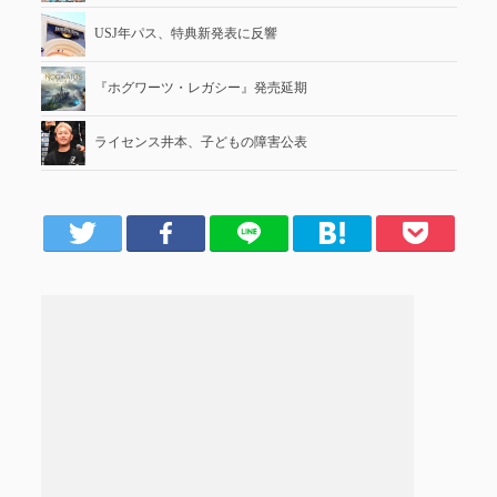
USJ年パス、特典新発表に反響
『ホグワーツ・レガシー』発売延期
ライセンス井本、子どもの障害公表
er
Facebook
LINE
はてブ
Pocket