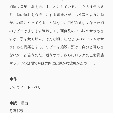
姉妹は毎年、夏を過ごすことにしている。１９５４年の８
月、鯨の訪れを心待ちにする姉妹だが、もう昔のように鯨
がこの島にやってくることはない。目がみえなくなった姉
のリビーはますます気難しく、面倒見のいい妹のサラもさ
すがに手を焼く始末。そんな頃、幼なじみのティシャがサ
ラにある提案をする。リビーを施設に預けて自分と暮らさ
ないか、と言うのだ。迷うサラ。さらにロシアの亡命貴族
マラノフの登場で姉妹の間には微かな波風がたつ……。
◆作
デイヴィッド・ベリー
◆訳・演出
丹野郁弓