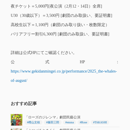
夜チケット＝5,000円[夜公演（2月12・14日）全席]
U30（30歳以下）＝3,500円 [劇団のみ取扱い、要証明書]
高校生以下＝1,100円（劇団のみ取り扱い・枚数限定）
バリアフリー割引6,300円 [劇団のみ取扱い、要証明書]
詳細は公式HPにてご確認ください。
公式HP：
https://www.gekidanmingei.co.jp/performance/2025_the-whales-
of-august/
おすすめ記事
「ローズのジレンマ」劇団民藝公演
#樫山文枝
#篠田三郎
#emma
#Rose
#TAKASHI