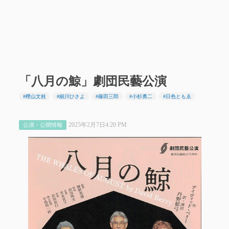
「八月の鯨」劇団民藝公演
#樫山文枝
#細川ひさよ
#篠田三郎
#小杉勇二
#日色ともゑ
2025年2月7日4:20 PM
公演・公開情報