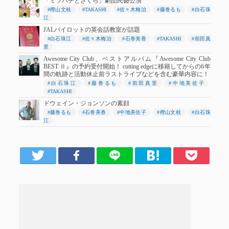
「ミツバチとさくら」劇団民藝公演
#樫山文枝
#TAKASHI
#佐々木梅治
#藤巻るも
#白石珠
江
JALパイロットの英会話教室が話題
#白石珠江
#佐々木梅治
#石巻美香
#TAKASHI
#前田真
里
Awesome City Club、ベストアルバム『Awesome City Club
BEST Ⅱ』の予約受付開始！ cutting edgeに移籍してからの6年
間の軌跡と活動休止前ラストライブなどを含む豪華内容に！
#白石珠江
#藤巻るも
#前田真里
#中地美佐子
#TAKASHI
ドウェイン・ジョンソンの素顔
#藤巻るも
#石巻美香
#中地美佐子
#樫山文枝
#白石珠
江
er
Facebook
LINE
はてブ
Pocket