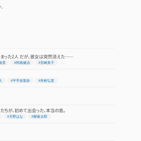
い。
始まった2人 だが、彼女は突然消えた――
波里
#阿南健治
#宮崎美子
久
#平手友梨奈
#井桁弘恵
私たちが、初めて出会った、本当の音。
#天野はな
#柳俊太郎