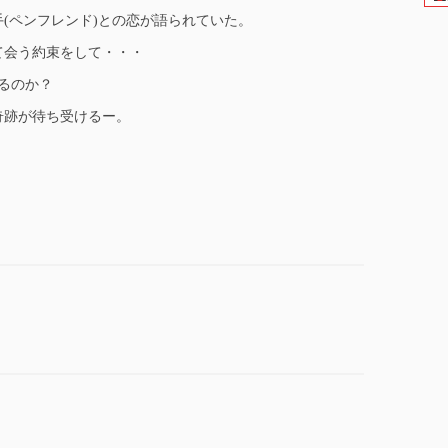
手(ペンフレンド)との恋が語られていた。
て会う約束をして・・・
るのか？
奇跡が待ち受けるー。
。