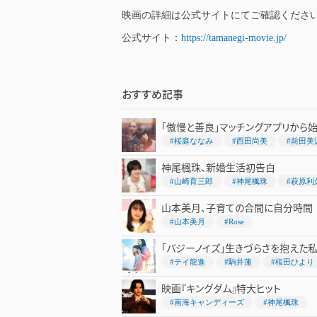
映画の詳細は公式サイトにてご確認くださ
公式サイト：
https://tamanegi-movie.jp/
おすすめ記事
「傲慢と善良」マッチングアプリから
#桜庭ななみ
#西田尚美
#前田美
神尾楓珠、新婚生活初告白
#山崎育三郎
#神尾楓珠
#萩原利
山本美月、子育ての合間に自分時間
#山本美月
#Rose
「バジーノイズ」生きづらさを抱えた
#テイ龍進
#駒井蓮
#桜田ひより
映画『キングダム』特大ヒット
#南海キャンディーズ
#神尾楓珠