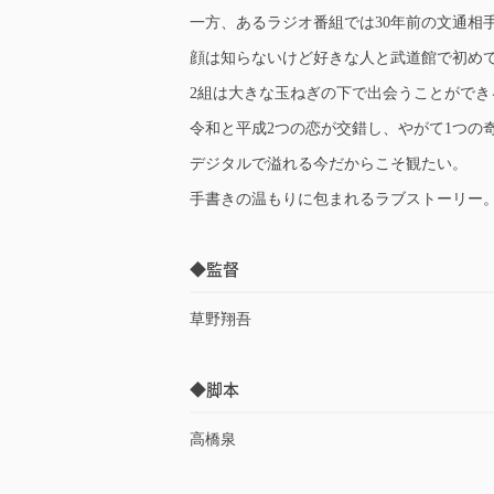
一方、あるラジオ番組では30年前の文通相
顔は知らないけど好きな人と武道館で初め
2組は大きな玉ねぎの下で出会うことができ
令和と平成2つの恋が交錯し、やがて1つの
デジタルで溢れる今だからこそ観たい。
手書きの温もりに包まれるラブストーリー
◆監督
草野翔吾
◆脚本
高橋泉