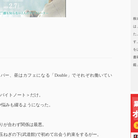
日本タレント名鑑
株
は
た
す
を
書
鑑
ー、昼はカフェになる「Double」でそれぞれ働いてい
＜バイトノート＞だけ。
や悩みも綴るようになった。
。
りが合わず関係は最悪。
玉ねぎの下(武道館)で初めて出会う約束をするがー。