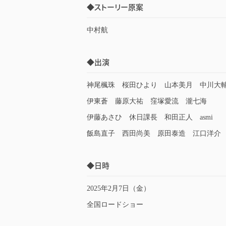
◆ストーリー原案
中村航
◆出演
神尾楓珠 桜田ひより 山本美月 中川大
伊東蒼 藤原大祐 窪塚愛流 瀧七海
伊藤あさひ 休日課長 和田正人 asmi
飯島直子 西田尚美 原田泰造 江口洋介
◆日時
2025年2月7日（金）
全国ロードショー