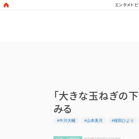
エンタメトピ
日本タレント名鑑
「大きな玉ねぎの下
みる
#中川大輔
#山本美月
#桜田ひより
2025年2月6日12:50 PM
公演・公開情報