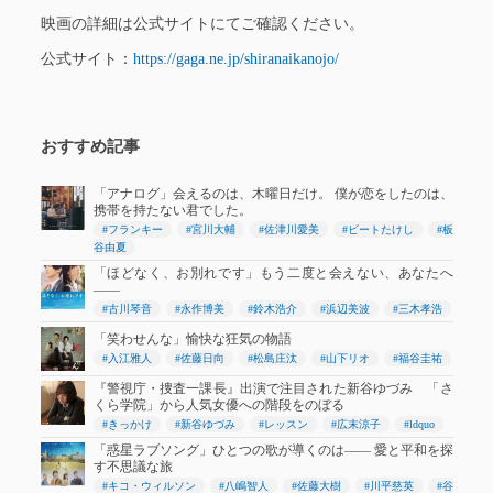
映画の詳細は公式サイトにてご確認ください。
公式サイト：
https://gaga.ne.jp/shiranaikanojo/
おすすめ記事
「アナログ」会えるのは、木曜日だけ。 僕が恋をしたのは、
携帯を持たない君でした。
#フランキー
#宮川大輔
#佐津川愛美
#ビートたけし
#板
谷由夏
「ほどなく、お別れです」もう二度と会えない、あなたへ
――
#古川琴音
#永作博美
#鈴木浩介
#浜辺美波
#三木孝浩
「笑わせんな」愉快な狂気の物語
#入江雅人
#佐藤日向
#松島庄汰
#山下リオ
#福谷圭祐
『警視庁・捜査一課長』出演で注目された新谷ゆづみ 「さ
くら学院」から人気女優への階段をのぼる
#きっかけ
#新谷ゆづみ
#レッスン
#広末涼子
#ldquo
「惑星ラブソング」ひとつの歌が導くのは―― 愛と平和を探
す不思議な旅
#キコ・ウィルソン
#八嶋智人
#佐藤大樹
#川平慈英
#谷