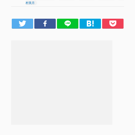
村美月
er
Facebook
LINE
はてブ
Pocket