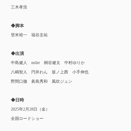
三木孝浩
◆脚本
登米裕一 福谷圭祐
◆出演
中島健人 milet 桐谷健太 中村ゆりか
八嶋智人 円井わん 坂ノ上茜 小手伸也
野間口徹 眞島秀和 風吹ジュン
◆日時
2025年2月28日（金）
全国ロードショー