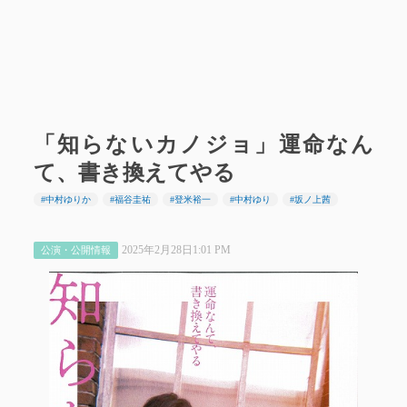
「知らないカノジョ」運命なん
て、書き換えてやる
#中村ゆりか
#福谷圭祐
#登米裕一
#中村ゆり
#坂ノ上茜
2025年2月28日1:01 PM
公演・公開情報