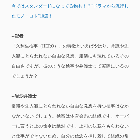
今ではスタンダードになってる物も！？“ドラマから流行し
たモノ・コト”10選！
--記者
「久利生検事（HERO）」の特徴といえばやはり、常識や先
入観にとらわれない自由な発想。服装にも現れているその
自由さですが、彼のような検事や弁護士って実際にいるの
でしょうか？
--岩沙弁護士
常識や先入観にとらわれない自由な発想を持つ検事はなか
なかいないでしょう。検察は体育会系の組織です。オーバ
ーに言うと上の命令は絶対です。上司の決裁をもらわない
と仕事ができないため、自分の信念を押し殺して組織の常