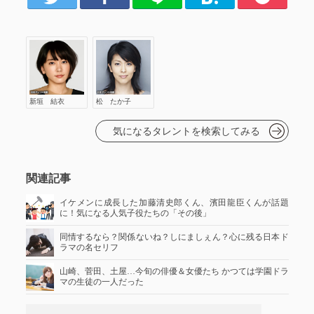
か子
新垣 結衣
松 たか子
気になるタレントを検索してみる
関連記事
イケメンに成長した加藤清史郎くん、濱田龍臣くんが話題
に！気になる人気子役たちの「その後」
同情するなら？関係ないね？しにましぇん？心に残る日本ド
ラマの名セリフ
山崎、菅田、土屋…今旬の俳優＆女優たち かつては学園ドラ
マの生徒の一人だった