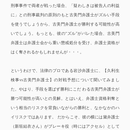
刑事事件で両者が戦った場合、「疑わしきは被告人の利益
に」との刑事裁判の原則のもと古美門弁護士がズルい手段
を使うでしょうから、古美門弁護士が勝利する可能性が高
いでしょう。もっとも、彼の“ズル”がバレた場合、古美門
弁護士は弁護士会から重い懲戒処分を受け、弁護士資格が
はく奪されるかもしれませんが・・・。
というわけで、法律のプロである岩沙弁護士に、【久利生
検事vs古美門弁護士】の対戦予想について聞いてみまし
た。やはり、手段を選ばず勝利にこだ わる古美門弁護士が
勝つ可能性が高いとの見解。とはいえ、弁護士資格剥奪と
いう相当のリスクを背負いながらの勝利と、なかなかのハ
イリスクではあります。 だからこそ、彼の横には黛弁護士
（新垣結衣さん）がブレーキ役（時にはアクセル）として