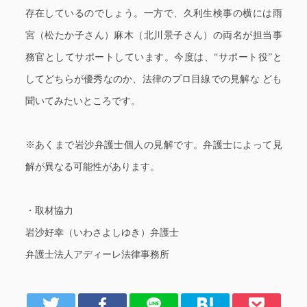
存在しているのでしょう。一方で、久利生検事の横には雨
宮（松たか子さん）麻木（北川景子さん）の両名が担当事
務官としてサポートしています。今度は、“サポート役”と
してどちらが優秀なのか、法律のプロ目線での見解な ども
聞いてみたいところです。
※あくまで岩沙弁護士個人の見解です。弁護士によって見
解が異なる可能性があります。
・取材協力
岩沙好幸（いわさよしゆき）弁護士
弁護士法人アディーレ法律事務所
er
Facebook
LINE
はてブ
Pocket