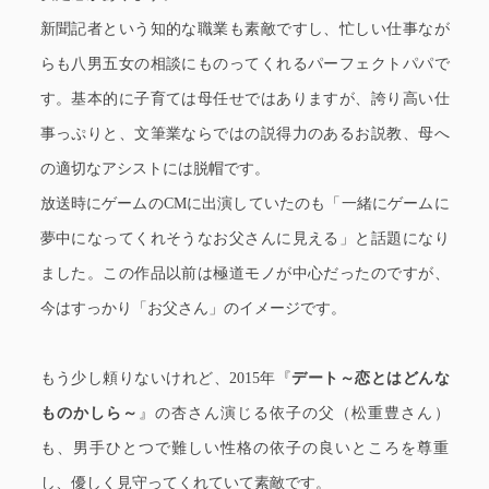
新聞記者という知的な職業も素敵ですし、忙しい仕事なが
らも八男五女の相談にものってくれるパーフェクトパパで
す。基本的に子育ては母任せではありますが、誇り高い仕
事っぷりと、文筆業ならではの説得力のあるお説教、母へ
の適切なアシストには脱帽です。
放送時にゲームのCMに出演していたのも「一緒にゲームに
夢中になってくれそうなお父さんに見える」と話題になり
ました。この作品以前は極道モノが中心だったのですが、
今はすっかり「お父さん」のイメージです。
もう少し頼りないけれど、2015年『
デート～恋とはどんな
ものかしら～
』の杏さん演じる依子の父（松重豊さん）
も、男手ひとつで難しい性格の依子の良いところを尊重
し、優しく見守ってくれていて素敵です。