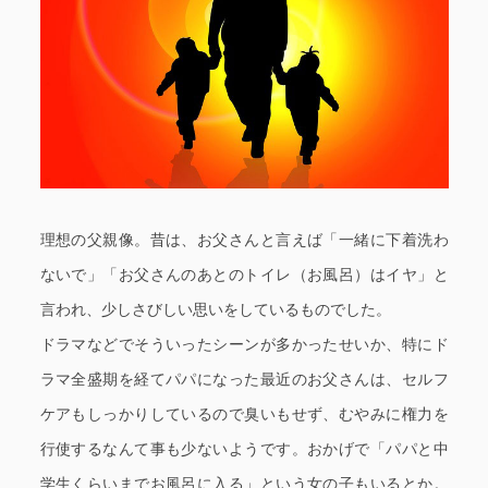
理想の父親像。昔は、お父さんと言えば「一緒に下着洗わ
ないで」「お父さんのあとのトイレ（お風呂）はイヤ」と
言われ、少しさびしい思いをしているものでした。
ドラマなどでそういったシーンが多かったせいか、特にド
ラマ全盛期を経てパパになった最近のお父さんは、セルフ
ケアもしっかりしているので臭いもせず、むやみに権力を
行使するなんて事も少ないようです。
おかげで「パパと中
学生くらいまでお風呂に入る」という女の子もいるとか。