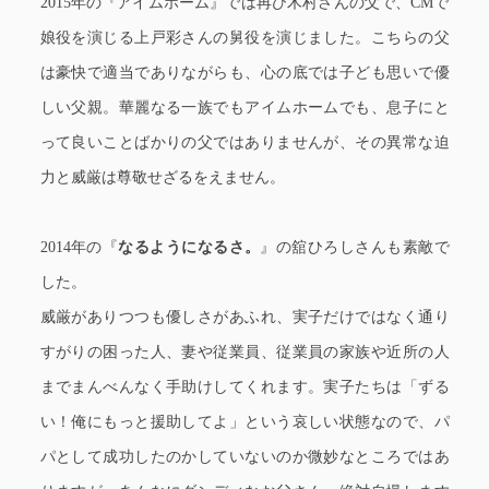
2015年の『アイムホーム』では再び木村さんの父で、CMで
娘役を演じる上戸彩さんの舅役を演じました。こちらの父
は豪快で適当でありながらも、心の底では子ども思いで優
しい父親。華麗なる一族でもアイムホームでも、息子にと
って良いことばかりの父ではありませんが、その異常な迫
力と威厳は尊敬せざるをえません。
2014年の『
なるようになるさ。
』の舘ひろしさんも素敵で
した。
威厳がありつつも優しさがあふれ、実子だけではなく通り
すがりの困った人、妻や従業員、従業員の家族や近所の人
までまんべんなく手助けしてくれます。実子たちは「ずる
い！俺にもっと援助してよ」という哀しい状態なので、パ
パとして成功したのかしていないのか微妙なところではあ