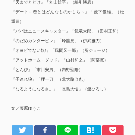
『天までとどけ』「丸山雄平」（綿引勝彦）
『デート～恋とはどんなものかしら～』「藪下俊雄」（松
重豊）
『パパはニュースキャスター』「鏡竜太郎」（田村正和）
『のだめカンタービレ』「峰龍見」（伊武雅刀）
『オヨビでない奴!』「風間又一郎」（所ジョージ）
『アットホーム・ダッド』「山村和之」（阿部寛）
『とんび』「市川安男」（内野聖陽）
『子連れ狼』「拝一刀」（北大路欣也）
『なるようになるさ。』「長島大悟」（舘ひろし）
文／藤原ゆうこ
er
Facebook
LINE
はてブ
Pocket