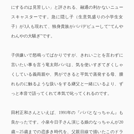
にするのは見苦しい」と評される、融通の利かないニュー
スキャスターです。急に隠し子（生意気盛りの小学生女
子）が3人も現れて、独身貴族がパパデビューして“てんや
わんやの大騒ぎ”です。
子供嫌いで怒鳴ってばかりですが、きれいごとを言わずに
言いたい事を言う竜太郎パパは、気を使いすぎてぎくしゃ
くしている義両親や、男ができると平気で蒸発する母、腫
れものに触るような扱いをする継父と一緒にいるより、ず
っと本音で語ってくれて本気で叱ってくれるのです。
田村正和さんといえば、1991年の『パパとなっちゃん』も
良かったです。小泉今日子さん演じる娘のなっちゃんが20
歳～25歳までの恋多き時代を、父親目線で描いたこのドラ