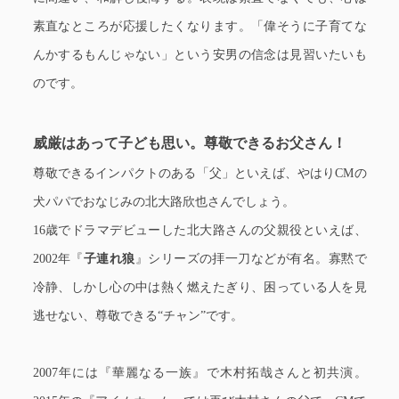
素直なところが応援したくなります。「偉そうに子育てな
んかするもんじゃない」という安男の信念は見習いたいも
のです。
威厳はあって子ども思い。尊敬できるお父さん！
尊敬できるインパクトのある「父」といえば、やはりCMの
犬パパでおなじみの北大路欣也さんでしょう。
16歳でドラマデビューした北大路さんの父親役といえば、
2002年『
子連れ狼
』シリーズの拝一刀などが有名。寡黙で
冷静、しかし心の中は熱く燃えたぎり、困っている人を見
逃せない、尊敬できる“チャン”です。
2007年には『華麗なる一族』で木村拓哉さんと初共演。