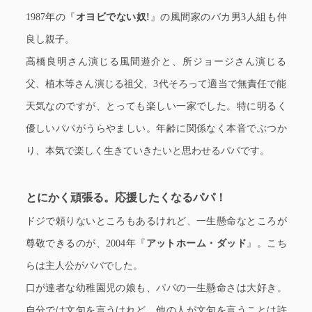
1987年の『
オヨビでない奴!
』の風間家のバカ男3人組も仲
良し親子。
高橋良明さん演じる風間遊介と、所ジョージさん演じる
父、植木等さん演じる祖父、3代そろって適当で無責任で能
天気なのですが、とっても楽しい一家でした。特に明るく
優しいパパがうらやましい。年齢に関係なく本音でぶつか
り、本気で楽しく生きていきたいと思わせるパパです。
とにかく頑張る。応援したくなるパパ！
ドジで頼りないところもあるけれど、一生懸命なところが
尊敬できるのが、2004年『
アットホーム・ダッド
』。こち
らは主人公がパパでした。
口が達者な幼稚園児の娘も、パパの一生懸命さは大好き。
自分では文句を言うけれど、他の人が文句を言うことは許