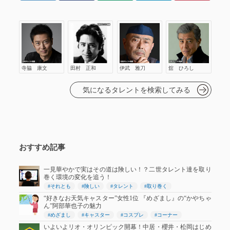
正和
伊武 雅刀
舘 ひろし
寺脇 康文
田村 正和
伊武 雅刀
舘 ひろし
気になるタレントを検索してみる
おすすめ記事
一見華やかで実はその道は険しい！？二世タレント達を取り
巻く環境の変化を追う！
#それとも
#険しい
#タレント
#取り巻く
“好きなお天気キャスター”女性1位 『めざまし』の“かやちゃ
ん”阿部華也子の魅力
#めざまし
#キャスター
#コスプレ
#コーナー
いよいよリオ・オリンピック開幕！中居・櫻井・松岡はじめ