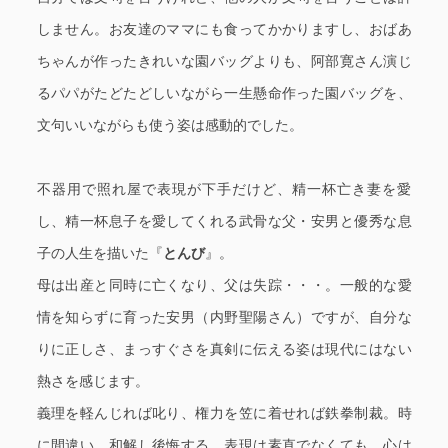
しません。お友達のママにも食ってかかりますし、おばあ
ちゃんが作ったきれいな園バッグよりも、阿部寛さん演じ
るパパがたどたどしいながら一生懸命作った園バッグを、
文句いいながらも使う姿は感動的でした。
不器用で照れ屋で表現が下手だけど、精一杯亡き妻を愛
し、精一杯息子を愛してくれる武骨な父・安男と優秀な息
子の人生を描いた『
とんび
』。
母は出産と同時に亡くなり、父は失踪・・・。一般的な愛
情を知らずに育った安男（内野聖陽さん）ですが、自分な
りに正しさ、まっすぐさを真剣に伝える姿は現代にはない
熱さを感じます。
義理を軽んじれば叱り、権力を笠に着せれば鉄拳制裁。時
に間違い、和解し後悔する。表現は素直でなくても、心は