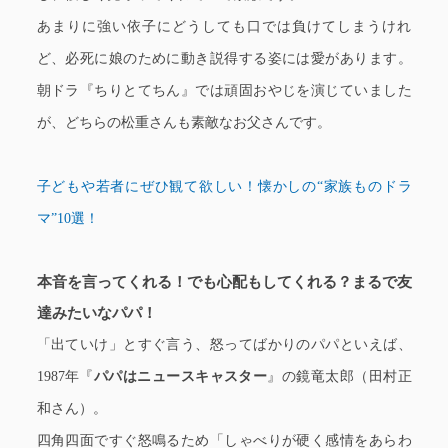
あまりに強い依子にどうしても口では負けてしまうけれ
ど、必死に娘のために動き説得する姿には愛があります。
朝ドラ『ちりとてちん』では頑固おやじを演じていました
が、どちらの松重さんも素敵なお父さんです。
子どもや若者にぜひ観て欲しい！懐かしの“家族ものドラ
マ”10選！
本音を言ってくれる！でも心配もしてくれる？まるで友
達みたいなパパ！
「出ていけ」とすぐ言う、怒ってばかりのパパといえば、
1987年『
パパはニュースキャスター
』の鏡竜太郎（田村正
和さん）。
四角四面ですぐ怒鳴るため「しゃべりが硬く感情をあらわ