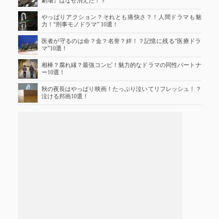
劇場』はなぜ消えた！？
やっぱりアクション？それとも痛快さ？！人間ドラマも魅
力！“刑事モノドラマ” 10選！
医者が守るのは命？金？名誉？絆！？記憶に残る“医療ドラ
マ”10選！
相棒？腐れ縁？最強コンビ！魅力的なドラマの同性パートナ
ー10選！
秋の夜長はやっぱり映画！たっぷり泣いてリフレッシュ！？
泣ける邦画10選！