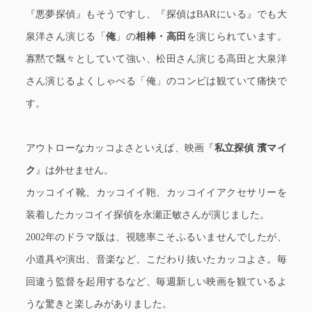
『悪夢探偵』もそうですし、『探偵はBARにいる』でも大
泉洋さん演じる「
俺
」の
相棒・高田
を演じられています。
寡黙で飄々としていて強い、松田さん演じる高田と大泉洋
さん演じるよくしゃべる「俺」のコンビは観ていて痛快で
す。
アウトローなカッコよさといえば、映画『
私立探偵 濱マイ
ク
』は外せません。
カッコイイ靴、カッコイイ鞄、カッコイイアクセサリーを
装着したカッコイイ探偵を永瀬正敏さんが演じました。
2002年のドラマ版は、視聴率こそふるいませんでしたが、
小道具や演出、音楽など、こだわり抜いたカッコよさ。毎
回違う監督を起用するなど、毎週新しい映画を観ているよ
うな驚きと楽しみがありました。