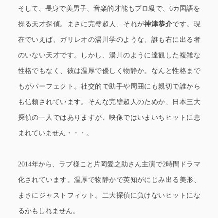
そして、長身で美男子、音楽的才能もプロ級で、6カ国語を
操る天才探偵。まさに完璧超人、それが
神津恭介
です。現
在でいえば、ガリレオの湯川学のような、誰も右に出る者
のいない天才です。しかし、湯川のように達観した複雑な
性格でもなく、彼は温厚で優しく物静か。なんと性格まで
もがパーフェクト。社交的で助手や周囲にも親切で誰から
も信頼されています。そんな完璧超人のためか、日本三大
探偵の一人ではありますが、映像ではいまいちヒットに恵
まれていません・・・。
2014年から、ラブ様こと片岡愛之助さん主演で2時間ドラマ
化されています。温厚で物静かで英知がにじみ出る美形、
まさにジャストフィット。二大探偵に負けないヒットにな
るかもしれません。