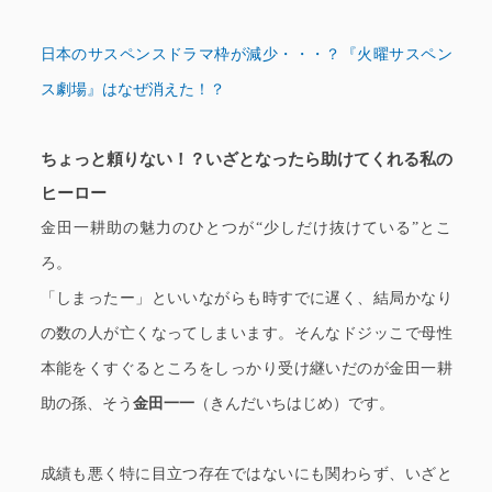
日本のサスペンスドラマ枠が減少・・・？『火曜サスペン
ス劇場』はなぜ消えた！？
ちょっと頼りない！？いざとなったら助けてくれる私の
ヒーロー
金田一耕助の魅力のひとつが“少しだけ抜けている”とこ
ろ。
「しまったー」といいながらも時すでに遅く、結局かなり
の数の人が亡くなってしまいます。そんなドジッこで母性
本能をくすぐるところをしっかり受け継いだのが金田一耕
助の孫、そう
金田一一
（きんだいちはじめ）です。
成績も悪く特に目立つ存在ではないにも関わらず、いざと