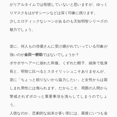
がリアルタイムでは視聴していないと思いますが、ゆっく
りマスクをはがすシーンなどは深く印象に残ります。
少しエロティックなシーンがあるのも天知明智シリーズの
魅力でしょう。
逆に、何人もの俳優さんに受け継がれていっている印象が
強いのが
金田一耕助
ではないでしょうか？
ボサボサヘアーに崩れた和服。くずれた帽子、細身で低身
長と、明智に比べるとスタイリッシュこそありませんが、
逆に「ちょっと頼りないから協力したい」と女性からは親
しまれ男性には侮られます。だからこそ、周囲の人間から
警戒されずポロっと重要事項を洩らしてしまうのでしょ
う。
人徳なのか、悲劇的な結末が多い割には、最後にいつも金