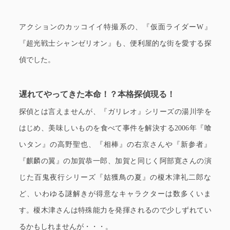
アクションのカッコイイ特撮系の、『仮面ライダーW』
『超光戦士シャンゼリオン』も、便利屋的な街を愛する探
偵でした。
遅れてやってきた本命！？本格探偵現る！
探偵とは言えませんが、『ガリレオ』シリーズの湯川学を
はじめ、美味しいものを食べて事件を解決する2006年『喰
いタン』の高野聖也、『相棒』の右京さんや『新参者』
『麒麟の翼』の加賀恭一郎、加賀と同じく阿部寛さんの演
じた百鬼夜行シリーズ『姑獲鳥の夏』の榎木津礼二郎な
ど、いわゆる謎解きが得意なキャラクターは数多くいま
す。榎木津さんは特殊能力を発揮されるので少しずれてい
るかもしれませんが・・・。