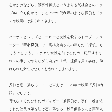
をかかげながら、難事件解決というよりも闇社会とのトラ
ブルに立ち向かう、まるで街の便利屋のような探偵もドラ
マや映画には多く出てきます。
バーボンとジャズとコーヒーと女性を愛するトラブルシュ
ーター『
匿名探偵
』で、高橋克典さんの演じた「探偵」も
そうでしょう。ワケアリ女性を助けるために犯罪すれす
れ？の事までやりながら自身の主義・流儀を貫く姿は、助
けられた女性でなくても惚れてしまいます。
探偵と恋に落ちる・・・と言えば、1983年の映画『探偵物
語』でしょう。
冴えなくくたびれたボディガード兼探偵が、事件に巻き込
まれた社長令嬢を助け恋に落ちる、松田優作さんと薬師丸