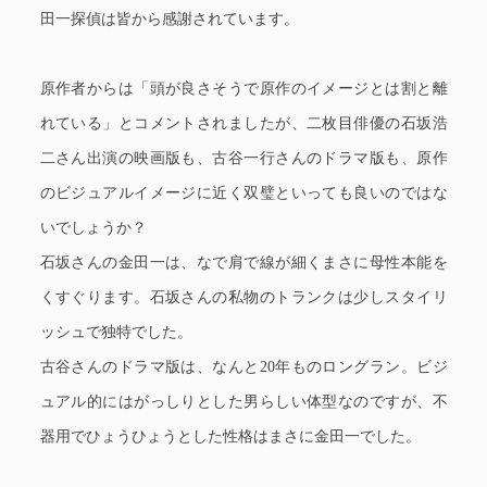
田一探偵は皆から感謝されています。
原作者からは「頭が良さそうで原作のイメージとは割と離
れている」とコメントされましたが、二枚目俳優の石坂浩
二さん出演の映画版も、古谷一行さんのドラマ版も、原作
のビジュアルイメージに近く双璧といっても良いのではな
いでしょうか？
石坂さんの金田一は、なで肩で線が細くまさに母性本能を
くすぐります。石坂さんの私物のトランクは少しスタイリ
ッシュで独特でした。
古谷さんのドラマ版は、なんと20年ものロングラン。ビジ
ュアル的にはがっしりとした男らしい体型なのですが、不
器用でひょうひょうとした性格はまさに金田一でした。