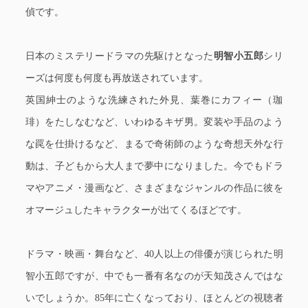
偵です。
日本のミステリードラマの先駆けとなった
明智小五郎
シリ
ーズは何度も何度も再放送されています。
英国紳士のような洗練された外見、葉巻にカフィー（珈
琲）をたしなむなど、いわゆるキザ男。変装や手品のよう
な罠を仕掛けるなど、まるで奇術師のような奇想天外な行
動は、子どもから大人まで夢中になりました。今でもドラ
マやアニメ・漫画など、さまざまなジャンルの作品に彼を
オマージュしたキャラクターが出てくるほどです。
ドラマ・映画・舞台など、40人以上の俳優が演じられた明
智小五郎ですが、中でも一番有名なのが天知茂さんではな
いでしょうか。85年に亡くなっており、ほとんどの視聴者