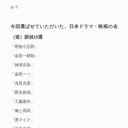
か？
今回選ばせていただいた、日本ドラマ・映画の名
（迷）探偵10選
「明智小五郎」
「金田一耕助」
「神津京助」
「金田一一」
「浅見光彦」
「匿名探偵」
「工藤俊作」
「俺と高田」
「濱マイク」