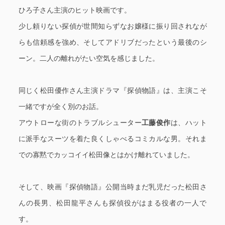
ひろ子さん主演のヒット映画です。
少し頼りない探偵が世間知らずなお嬢様に振り回されなが
らも信頼感を強め、そしてアドリブだったという最後のシ
ーン。二人の離れがたい空気を感じました。
同じく松田優作さん主演ドラマ『探偵物語』は、主演こそ
一緒ですが全く別のお話。
アウトローな街のトラブルシューター
工藤俊作
は、ハット
に派手なスーツを着た良くしゃべるコミカルな男。それま
での寡黙でカッコイイ松田像とはかけ離れていました。
そして、映画『探偵物語』公開当時まだ乳児だった松田さ
んの長男、松田龍平さんも探偵役がはまる役者の一人で
す。