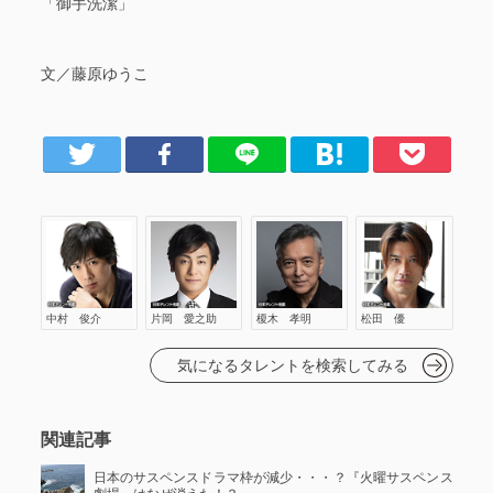
「御手洗潔」
文／藤原ゆうこ
er
Facebook
LINE
はてブ
Pocket
愛之助
榎木 孝明
松田 優
中村 俊介
片岡 愛之助
榎木 孝明
松田 優
気になるタレントを検索してみる
関連記事
日本のサスペンスドラマ枠が減少・・・？『火曜サスペンス