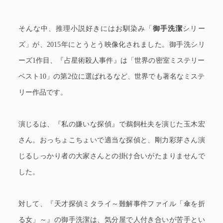
そんな中、推理小説好きにはお馴染み「
御手洗潔
シリー
ズ」が、2015年にとうとう映像化されました。御手洗シリ
ーズ1作目、『占星術殺人事件』は「世界の密室ミステリー
ベスト10」の第2位に選ばれるなど、世界でも著名なミステ
リー作品です。
演じるは、『私の嫌いな探偵』で鵜飼杜夫を演じた玉木宏
さん。おっちょこちょいで適当な探偵と、剛力彩芽さん演
じるしっかり者の大家さんとの掛け合いがたまりませんで
した。
対して、『天才探偵ミタライ～難解事件ファイル「傘を折
る女」～』の御手洗潔は、気分屋で人付き合いが苦手とい