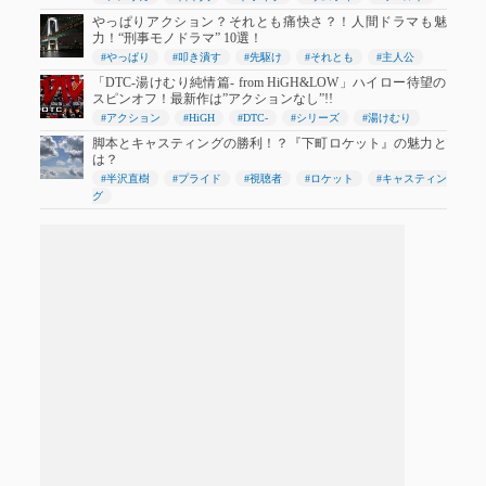
やっぱりアクション？それとも痛快さ？！人間ドラマも魅
力！“刑事モノドラマ” 10選！
#やっぱり
#叩き潰す
#先駆け
#それとも
#主人公
「DTC-湯けむり純情篇- from HiGH&LOW」ハイロー待望の
スピンオフ！最新作は”アクションなし”!!
#アクション
#HiGH
#DTC-
#シリーズ
#湯けむり
脚本とキャスティングの勝利！？『下町ロケット』の魅力と
は？
#半沢直樹
#プライド
#視聴者
#ロケット
#キャスティン
グ