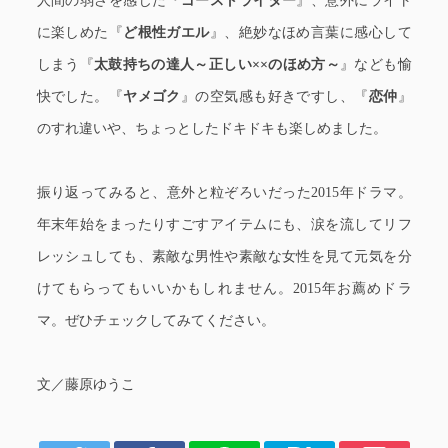
人間の弱さを感じた『
ゴーストライター
』、意外にライト
に楽しめた『
ど根性ガエル
』、絶妙なほめ言葉に感心して
しまう『
太鼓持ちの達人～正しい××のほめ方～
』なども愉
快でした。『
ヤメゴク
』の空気感も好きですし、『
恋仲
』
のすれ違いや、ちょっとしたドキドキも楽しめました。
振り返ってみると、意外と粒ぞろいだった2015年ドラマ。
年末年始をまったりすごすアイテムにも、涙を流してリフ
レッシュしても、素敵な男性や素敵な女性を見て元気を分
けてもらってもいいかもしれません。2015年お薦めドラ
マ。ぜひチェックしてみてください。
文／藤原ゆうこ