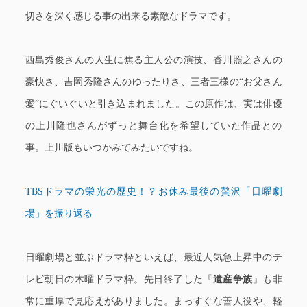
切さを深く感じる事の出来る素敵なドラマです。
西島秀俊さんの人生に焦る主人公の演技、香川照之さんの
豪快さ、吉岡秀隆さんのゆったりさ、三者三様の“お父さん
愛”にぐいぐいと引き込まれました。この原作は、実は俳優
の上川隆也さんがずっと舞台化を希望していた作品との
事。上川版もいつかみてみたいですね。
TBSドラマの栄光の歴史！？お休み最後の贅沢「日曜劇
場」を振り返る
日曜劇場と並ぶドラマ枠といえば、最近人気急上昇中のテ
レビ朝日の木曜ドラマ枠。先日終了した『
遺産争族
』も非
常に重厚で見応えがありました。まっすぐな善人役や、軽