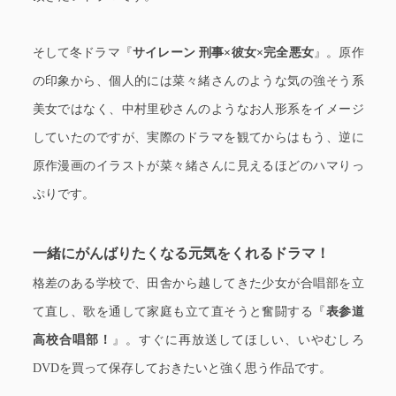
そして冬ドラマ『
サイレーン 刑事×彼女×完全悪女
』。原作
の印象から、個人的には菜々緒さんのような気の強そう系
美女ではなく、中村里砂さんのようなお人形系をイメージ
していたのですが、実際のドラマを観てからはもう、逆に
原作漫画のイラストが菜々緒さんに見えるほどのハマりっ
ぷりです。
一緒にがんばりたくなる元気をくれるドラマ！
格差のある学校で、田舎から越してきた少女が合唱部を立
て直し、歌を通して家庭も立て直そうと奮闘する『
表参道
高校合唱部！
』。すぐに再放送してほしい、いやむしろ
DVDを買って保存しておきたいと強く思う作品です。