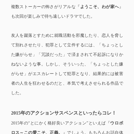
複数ストーカーの怖さがリアルな『
ようこそ、わが家へ
』
も次回が楽しみで待ち遠しいドラマでした。
友人を蹴落とすために就職活動を邪魔したり、恋人を脅し
て別れさせたり、犯罪として立件するには、「ちょっとし
た嫌がらせ」「冗談だった」で済まされて不起訴になりか
ねないような事。しかし、そういった、「ちょっとした嫌
がらせ」がエスカレートして犯罪となり、結果的には被害
者の人生を狂わせるのだと、本気で考えさせられる作品で
した。
2015年のアクションサスペンスといったらコレ！
2015年の“とにかく格好良いアクション”といえば『
ウロボ
ロス～この愛こそ、正義。
』でしょう。もちろんお話自体