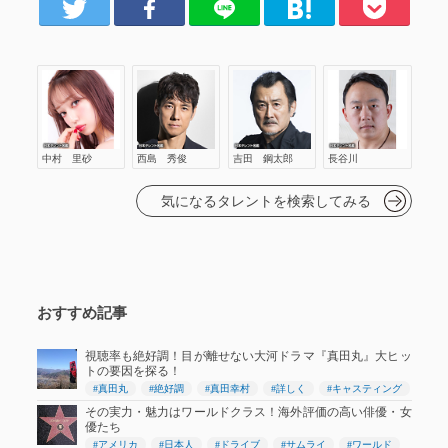
er
Facebook
LINE
はてブ
Pocket
秀俊
吉田 鋼太郎
長谷川
中村 里砂
西島 秀俊
吉田 鋼太郎
長谷川
気になるタレントを検索してみる
おすすめ記事
視聴率も絶好調！目が離せない大河ドラマ『真田丸』大ヒッ
トの要因を探る！
#真田丸
#絶好調
#真田幸村
#詳しく
#キャスティング
その実力・魅力はワールドクラス！海外評価の高い俳優・女
優たち
#アメリカ
#日本人
#ドライブ
#サムライ
#ワールド