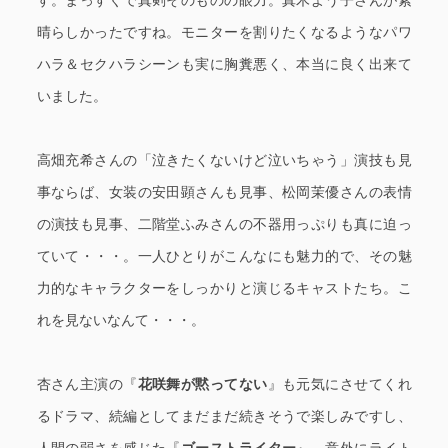
す。まっすぐで真剣そのものの眼力。真木よう子さんが素
晴らしかったですね。モニターを割りたくなるようなパワ
ハラ＆セクハラシーンも実に胸糞悪く、本当に良く出来て
いました。
高畑充希さんの「泣きたくないけど泣いちゃう」演技も見
事ならば、女装の安田顕さんも見事、松岡茉優さんの表情
の演技も見事、二階堂ふみさんの不器用っぷりも真に迫っ
ていて・・・。一人ひとりがこんなにも魅力的で、その魅
力的なキャラクターをしっかりと演じるキャストたち。こ
れを見ないなんて・・・。
杏さん主演の『
花咲舞が黙ってない
』も元気にさせてくれ
るドラマ、続編としてまだまだ続きそうで楽しみですし、