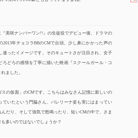
1年に『美咲ナンバーワン!!』の生徒役でデビュー後、ドラマの
2013年チョコラBBのCMで台頭。少し鼻にかかった声の
し違ったイメージです。そのキュートさが注目され、女子
どろどろの感情を丁寧に描いた映画『スクールガール・コ
されました。
ガスの仮面」のCMです。こちらはみなさん記憶に新しいの
っていたという門脇さん、バレリーナ姿も実にはまってい
込んだり、そして強気で怒鳴ったり、短いCMの中で、さま
方も多いのではないでしょうか？