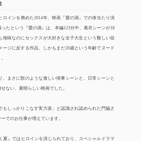
技
ロインを務めた2014年、映画『愛の渦』での体当たり演
ったという『愛の渦』は、本編123分中、着衣シーンが18
ても地味なのにセックスが大好きな女子大生という難しい役
メージに反する作品、しかもまだ20歳という年齢でヌード
う。
り、まさに獣のような激しい情事シーンと、日常シーンと
離せない、素晴らしい映画でした。
でもしっかりこなす実力派」と認識され認められた門脇さ
ァーでのお仕事が増えています。
ゆく夏』ではヒロインを演じられており、スペシャルドラマ