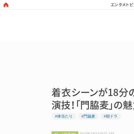
エンタメトピ
日本タレント名鑑
着衣シーンが18分
演技！「門脇麦」の魅
#体当たり
#門脇麦
#朝ドラ
2015年7月1日9:55 AM
タレメREPORT