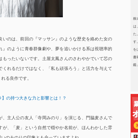
日本タレント名鑑
株
は
た
良いのは、前回の『マッサン』のような歴史を絡めた女の
す
れ』のように青春群像劇や、夢を追いかける系は視聴率的
を
書
はもったいないです。土屋太鳳さんのさわやかでいて芯の
鑑
でくれるだけではなく、「私も頑張ろう」と活力を与えて
くれる良作です。
ラ】の持つ大きな力と影響とは！？
が、主人公の友人「寺岡みのり」を演じる、門脇麦さんで
すが、「麦」という自然で穏やか名前が、ほんわかした雰
思いのみのりの印象とも合っていますよね。