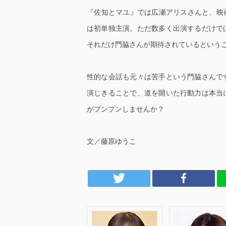
『佐知とマユ』では広瀬アリスさんと、映
は初単独主演。ただ数多く出演するだけで
それだけ門脇さんが期待されているという
性的な会話も元々は苦手という門脇さんで
演じきることで、道を開いた行動力は本当
がプンプンしませんか？
文／藤原ゆうこ
Twitter
Facebook
LINE
は
みのり
神木 隆之介
門脇 麦