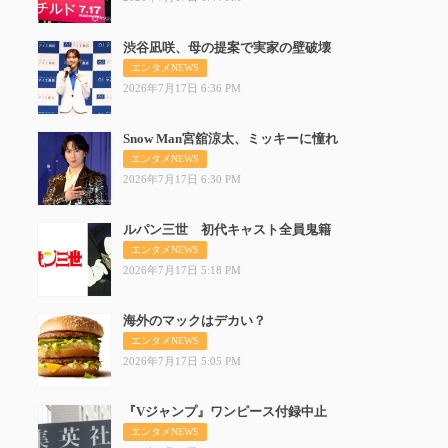
渋谷凪咲、母の提案で実家の壁破壊
渋谷凪
エンタメNEWS
2026年7月17日 6:36 PM
Snow Man宮舘涼太、ミッキーに憧れ
Sno
エンタメNEWS
2026年7月17日 6:30 PM
ルパン三世 初代キャスト全員鬼籍
ルパン
エンタメNEWS
2026年7月17日 5:18 PM
海外のマックはデカい？
海外の
エンタメNEWS
2026年7月17日 5:05 PM
『Vジャンプ』ワンピース付録中止
『Vジ
エンタメNEWS