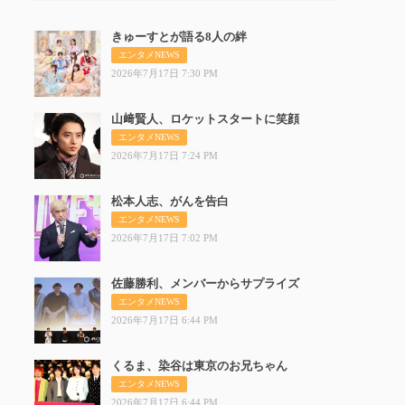
きゅーすとが語る8人の絆
きゅー
エンタメNEWS
2026年7月17日 7:30 PM
山﨑賢人、ロケットスタートに笑顔
山﨑賢
エンタメNEWS
2026年7月17日 7:24 PM
松本人志、がんを告白
松本人
エンタメNEWS
2026年7月17日 7:02 PM
佐藤勝利、メンバーからサプライズ
佐藤勝
エンタメNEWS
2026年7月17日 6:44 PM
くるま、染谷は東京のお兄ちゃん
くるま
エンタメNEWS
2026年7月17日 6:44 PM