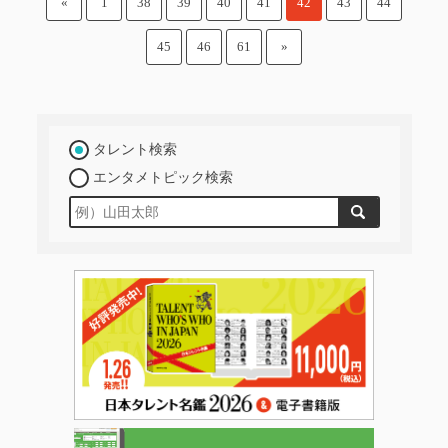
«
1
38
39
40
41
42
43
44
45
46
61
»
タレント検索
エンタメトピック検索