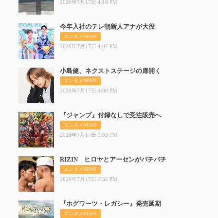
2026年7月17日 4:16 PM
今年入社のテレ朝新人アナが大役
今年入
エンタメNEWS
2026年7月17日 4:02 PM
小島健、ネクストステージの扉開く
小島健
エンタメNEWS
2026年7月17日 4:00 PM
『ジャンプ』付録なしで受注販売へ
『ジャ
エンタメNEWS
2026年7月17日 3:33 PM
RIZIN ヒロヤとアーセンがバチバチ
RIZ
エンタメNEWS
2026年7月17日 3:32 PM
『ホグワーツ・レガシー』発売延期
『ホグ
エンタメNEWS