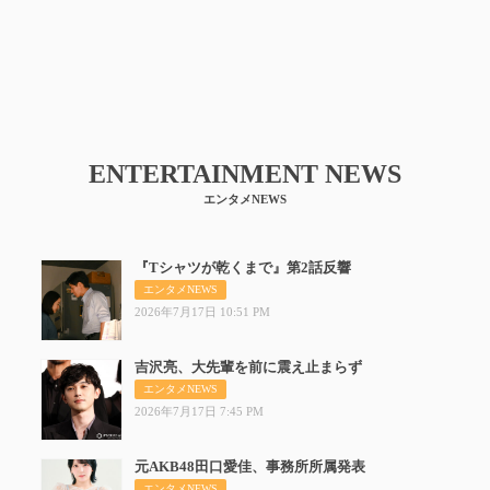
ENTERTAINMENT NEWS
エンタメNEWS
『Tシャツが乾くまで』第2話反響
『Tシ
エンタメNEWS
2026年7月17日 10:51 PM
吉沢亮、大先輩を前に震え止まらず
吉沢亮
エンタメNEWS
2026年7月17日 7:45 PM
元AKB48田口愛佳、事務所所属発表
元AK
エンタメNEWS