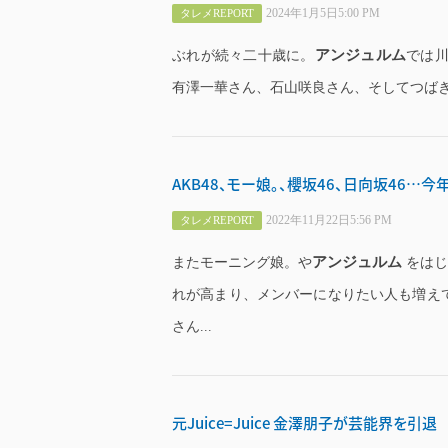
2024年1月5日5:00 PM
タレメREPORT
アンジュルム
ぶれが続々二十歳に。
では川
有澤一華さん、石山咲良さん、そしてつばきファ
AKB48、モー娘。、櫻坂46、日向坂46…
2022年11月22日5:56 PM
タレメREPORT
アンジュルム
またモーニング娘。や
をはじ
れが高まり、メンバーになりたい人も増えてき
さん...
元Juice=Juice 金澤朋子が芸能界を