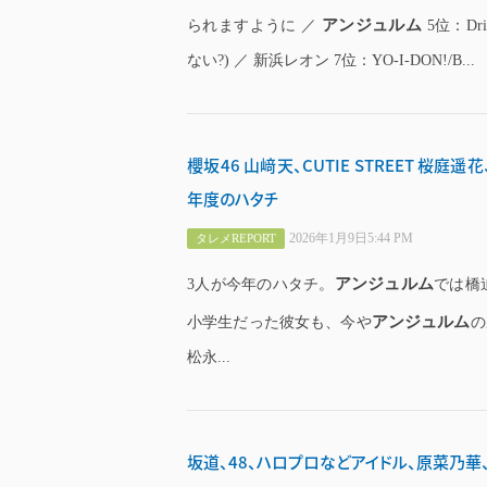
アンジュルム
られますように ／
5位：Driv
ない?) ／ 新浜レオン 7位：YO-I-DON!/B...
櫻坂46 山﨑天、CUTIE STREET 
年度のハタチ
2026年1月9日5:44 PM
タレメREPORT
アンジュルム
3人が今年のハタチ。
では橋
アンジュルム
小学生だった彼女も、今や
の
松永...
坂道、48、ハロプロなどアイドル、原菜乃華