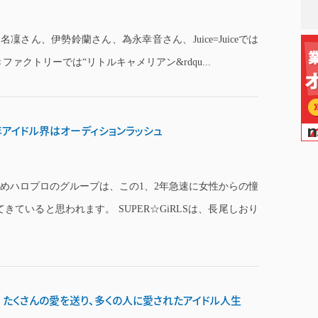
名凜さん、伊勢鈴蘭さん、為永幸音さん、Juice=Juiceでは
クトリーでは“リトルキャメリアン&rdqu...
今年アイドル界はオーディションラッシュ
めハロプロのグループは、この1、2年急速に女性からの憧
ていると思われます。 SUPER☆GiRLSは、長尾しおり
引退 たくさんの愛を送り、多くの人に愛されたアイドル人生