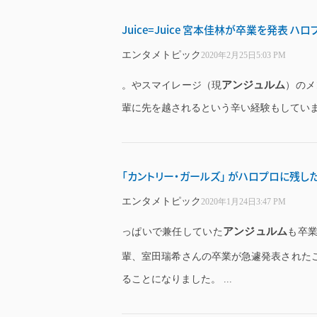
Juice=Juice 宮本佳林が卒業を発表 
エンタメトピック
2020年2月25日5:03 PM
アンジュルム
。やスマイレージ（現
）のメ
輩に先を越されるという辛い経験もしています
「カントリー・ガールズ」 がハロプロに残
エンタメトピック
2020年1月24日3:47 PM
アンジュルム
っぱいで兼任していた
も卒
輩、室田瑞希さんの卒業が急遽発表された
ることになりました。 ...