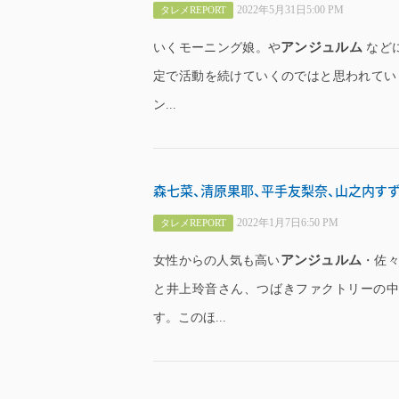
2022年5月31日5:00 PM
タレメREPORT
アンジュルム
いくモーニング娘。や
などに
定で活動を続けていくのではと思われていま
ン...
森七菜、清原果耶、平手友梨奈、山之内すず
2022年1月7日6:50 PM
タレメREPORT
アンジュルム
女性からの人気も高い
・佐々
と井上玲音さん、つばきファクトリーの
す。このほ...