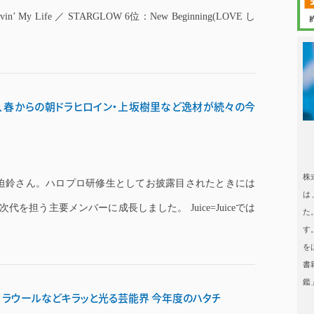
in’ My Life ／ STARGLOW 6位：New Beginning(LOVE し
日本タレント
桜庭遥花、春からの朝ドラヒロイン・上坂樹里など逸材が続々の今
日本タレント名鑑
株
迫鈴さん。ハロプロ研修生としてお披露目されたときには
は
次代を担う主要メンバーに成長しました。 Juice=Juiceでは
た
す
を
書
鑑
、ラウールなどキラッと光る芸能界 今年度のハタチ