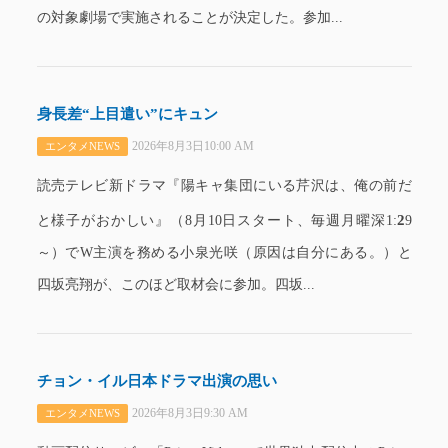
の対象劇場で実施されることが決定した。参加...
身長差“上目遣い”にキュン
2026年8月3日10:00 AM
エンタメNEWS
読売テレビ新ドラマ『陽キャ集団にいる芹沢は、俺の前だ
2
と様子がおかしい』（8月10日スタート、毎週月曜深1:
9
～）でW主演を務める小泉光咲（原因は自分にある。）と
四坂亮翔が、このほど取材会に参加。四坂...
チョン・イル日本ドラマ出演の思い
2026年8月3日9:30 AM
エンタメNEWS