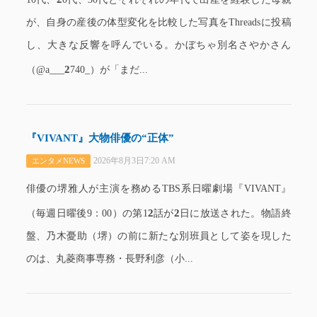
が、自身の産後の体型変化を比較した写真をThreadsに投稿
し、大きな反響を呼んでいる。かぼちゃ別名さやかさん
2
（@a___
740_）が「まだ...
『VIVANT』大物俳優の“正体”
2026年8月3日7:20 AM
エンタメNEWS
俳優の堺雅人が主演を務めるTBS系日曜劇場『VIVANT』
2
2
（毎週日曜後9：00）の第1
話が
日に放送された。物語終
盤、乃木憂助（堺）の前に新たな別班員として姿を現した
のは、丸菱商事専務・長野利彦（小...