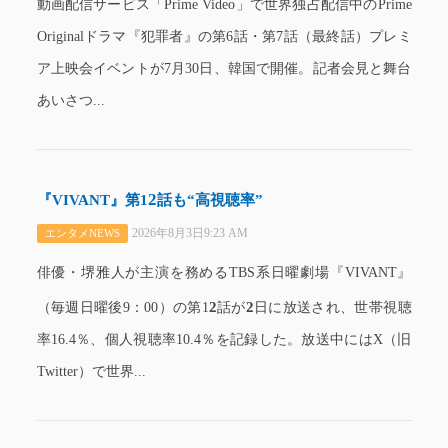
動画配信サービス「Prime Video」で世界独占配信中のPrime
Originalドラマ『犯罪者』の第6話・第7話（最終話）プレミ
ア上映会イベントが7月30日、韓国で開催。記者会見と舞台
あいさつ...
2
『VIVANT』第1
話も“高視聴率”
2026年8月3日9:23 AM
エンタメNEWS
俳優・堺雅人が主演を務めるTBS系日曜劇場『VIVANT』
2
2
（毎週日曜後9：00）の第1
話が
日に放送され、世帯視聴
率16.4％、個人視聴率10.4％を記録した。放送中にはX（旧
Twitter）で世界...