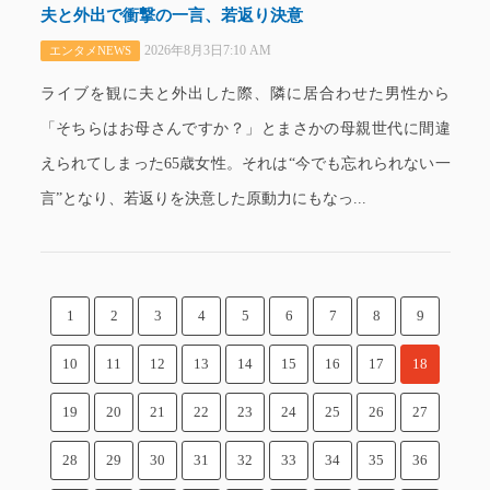
夫と外出で衝撃の一言、若返り決意
2026年8月3日7:10 AM
エンタメNEWS
ライブを観に夫と外出した際、隣に居合わせた男性から
「そちらはお母さんですか？」とまさかの母親世代に間違
えられてしまった65歳女性。それは“今でも忘れられない一
言”となり、若返りを決意した原動力にもなっ...
1
2
3
4
5
6
7
8
9
10
11
12
13
14
15
16
17
18
19
20
21
22
23
24
25
26
27
28
29
30
31
32
33
34
35
36