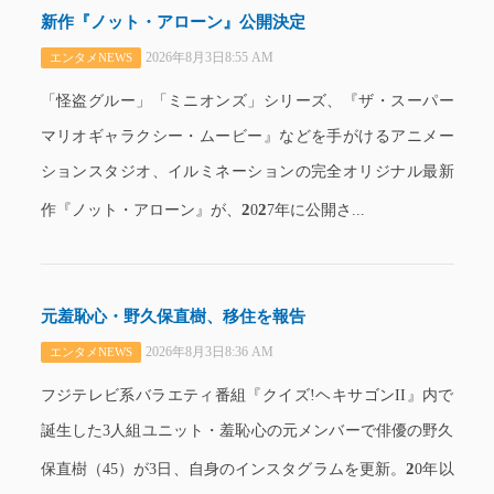
新作『ノット・アローン』公開決定
2026年8月3日8:55 AM
エンタメNEWS
「怪盗グルー」「ミニオンズ」シリーズ、『ザ・スーパー
マリオギャラクシー・ムービー』などを手がけるアニメー
ションスタジオ、イルミネーションの完全オリジナル最新
2
2
作『ノット・アローン』が、
0
7年に公開さ...
元羞恥心・野久保直樹、移住を報告
2026年8月3日8:36 AM
エンタメNEWS
フジテレビ系バラエティ番組『クイズ!ヘキサゴンII』内で
誕生した3人組ユニット・羞恥心の元メンバーで俳優の野久
2
保直樹（45）が3日、自身のインスタグラムを更新。
0年以