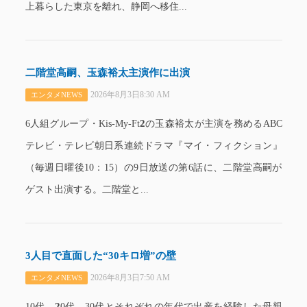
上暮らした東京を離れ、静岡へ移住...
二階堂高嗣、玉森裕太主演作に出演
2026年8月3日8:30 AM
エンタメNEWS
2
6人組グループ・Kis-My-Ft
の玉森裕太が主演を務めるABC
テレビ・テレビ朝日系連続ドラマ『マイ・フィクション』
（毎週日曜後10：15）の9日放送の第6話に、二階堂高嗣が
ゲスト出演する。二階堂と...
3人目で直面した“30キロ増”の壁
2026年8月3日7:50 AM
エンタメNEWS
2
10代、
0代、30代とそれぞれの年代で出産を経験した母親