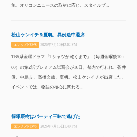
施。オリコンニュースの取材に応じ、スタイルブ...
松山ケンイチ＆夏帆、異例途中退席
2026年7月16日2:02 PM
エンタメNEWS
TBS系金曜ドラマ『Tシャツが乾くまで』（毎週金曜後10：
2
00）の第
話プレミアム試写会が16日、都内で行われ、蒼井
優、中島歩、高橋文哉、夏帆、松山ケンイチが出席した。
イベントでは、物語の核心に関わる...
篠塚辰樹はパーティ三昧で逃げた
2026年7月16日1:40 PM
エンタメNEWS