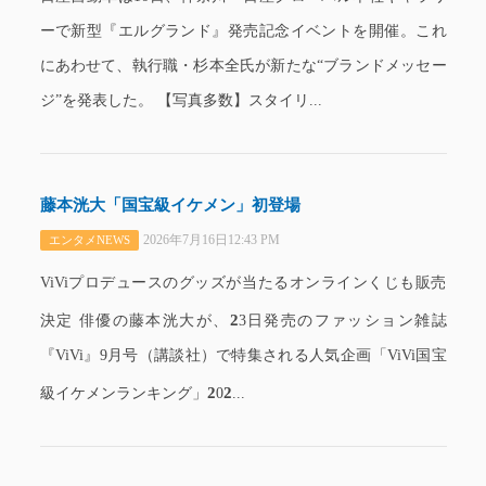
ーで新型『エルグランド』発売記念イベントを開催。これ
にあわせて、執行職・杉本全氏が新たな“ブランドメッセー
ジ”を発表した。 【写真多数】スタイリ...
藤本洸大「国宝級イケメン」初登場
2026年7月16日12:43 PM
エンタメNEWS
ViViプロデュースのグッズが当たるオンラインくじも販売
2
決定 俳優の藤本洸大が、
3日発売のファッション雑誌
『ViVi』9月号（講談社）で特集される人気企画「ViVi国宝
2
2
級イケメンランキング」
0
...