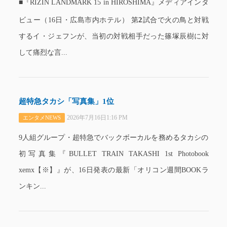
■『RIZIN LANDMARK 15 in HIROSHIMA』メディアインタ
2
ビュー（16日・広島市内ホテル） 第
試合で火の鳥と対戦
するイ・ジェフンが、当初の対戦相手だった篠塚辰樹に対
して痛烈な言...
超特急タカシ「写真集」1位
2026年7月16日1:16 PM
エンタメNEWS
9人組グループ・超特急でバックボーカルを務めるタカシの
初写真集『BULLET TRAIN TAKASHI 1st Photobook
xemx【※】』が、16日発表の最新「オリコン週間BOOKラ
ンキン...