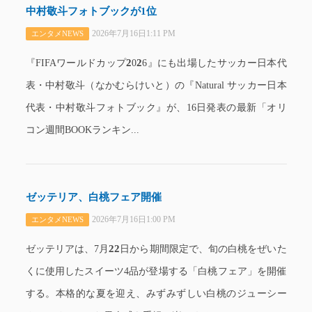
中村敬斗フォトブックが1位
2026年7月16日1:11 PM
エンタメNEWS
2
2
『FIFAワールドカップ
0
6』にも出場したサッカー日本代
表・中村敬斗（なかむらけいと）の『Natural サッカー日本
代表・中村敬斗フォトブック』が、16日発表の最新「オリ
コン週間BOOKランキン...
ゼッテリア、白桃フェア開催
2026年7月16日1:00 PM
エンタメNEWS
2
2
ゼッテリアは、7月
日から期間限定で、旬の白桃をぜいた
くに使用したスイーツ4品が登場する「白桃フェア」を開催
する。本格的な夏を迎え、みずみずしい白桃のジューシー