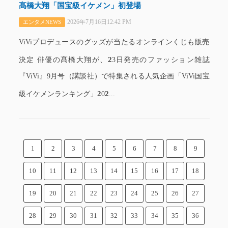
髙橋大翔「国宝級イケメン」初登場
2026年7月16日12:42 PM
エンタメNEWS
ViViプロデュースのグッズが当たるオンラインくじも販売
2
決定 俳優の髙橋大翔が、
3日発売のファッション雑誌
『ViVi』9月号（講談社）で特集される人気企画「ViVi国宝
2
2
級イケメンランキング」
0
...
1
2
3
4
5
6
7
8
9
10
11
12
13
14
15
16
17
18
19
20
21
22
23
24
25
26
27
28
29
30
31
32
33
34
35
36