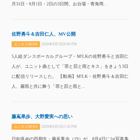
月31日・8月1日・2日の3日間、お台場・青海周...
佐野勇斗＆吉田仁人、MV公開
2026年8月3日6:00 PM
エンタメNEWS
5人組ダンスボーカルグループ・M!LKの佐野勇斗と吉田仁
人が、ユニット曲として「罪と罰と雨とキス」をきょう3日
に配信リリースした。 【動画】M!LK・佐野勇斗＆吉田仁
人、霧雨と共に舞う「罪と罰と雨と...
藤嶌果歩、大野愛実への思い
2026年8月3日5:30 PM
エンタメNEWS
日向坂46の四期生・藤嶌果歩（19）が、8月4日に1st写真集