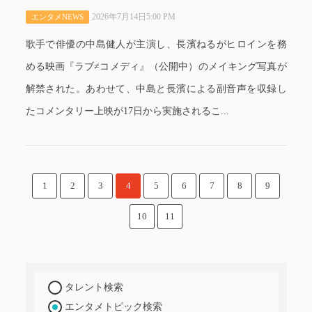
2026年7月14日5:00 PM
エンタメNEWS
歌手で俳優の中島健人が主演し、長濱ねるがヒロインを務
める映画『ラブ≠コメディ』（公開中）のメイキング写真が
解禁された。あわせて、中島と長濱による副音声を収録し
たコメンタリー上映が17日から実施されるこ...
1
2
3
4
5
6
7
8
9
10
11
タレント検索
エンタメトピック検索